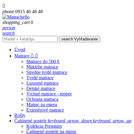

phone
0915 46 48 48
shopping_cart
0
person
search
search
Vyhľadávanie
Úvod
Matrace


Matrace do 500 €
Mäkkšie matrace
Stredne tvrdé matrace
Tvrdé matrace
Luxusné matrace
Detské matrace
Vrchné matrace - topper
Ochrana matraca
Matrac na mieru
Exteriérové matrace
Rošty
Čalúnené postele
keyboard_arrow_down
keyboard_arrow_up
Kolekcia Premium
Čalúnené postele na mieru