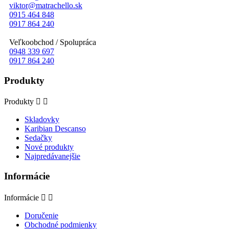
viktor@matrachello.sk
0915 464 848
0917 864 240
Veľkoobchod / Spolupráca
0948 339 697
0917 864 240
Produkty
Produkty


Skladovky
Karibian Descanso
Sedačky
Nové produkty
Najpredávanejšie
Informácie
Informácie


Doručenie
Obchodné podmienky