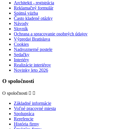
Architekti - registrácia
Reklamačný formulár
Spätná väzba
Často kladené otázky
Návody
Slovník
Ochrana a spracovanie osobných údajov
Výpredaj Bratislava
Cookies
Nadrozmerné postele
Sedačky
Interiéry
Realizácie interiérov
Novinky leto 2026
O spoločnosti
O spoločnosti


Základné informácie
Voľné pracovné miesta
Spolupráca
Rerefencie
História firmy