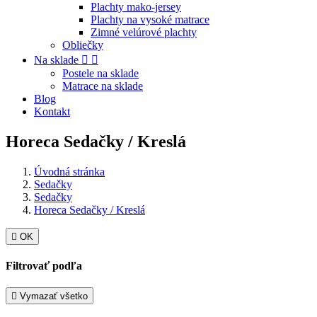
Plachty mako-jersey
Plachty na vysoké matrace
Zimné velúrové plachty
Obliečky
Na sklade


Postele na sklade
Matrace na sklade
Blog
Kontakt
Horeca Sedačky / Kreslá
Úvodná stránka
Sedačky
Sedačky
Horeca Sedačky / Kreslá

OK
Filtrovať podľa

Vymazať všetko