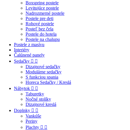
Boxspring postele
Levitujúce postele
Nadrozmerné postele
Postele pre deti
Rohové postele
Posteľ bez čela
Postele do hotela
Postele na chalupu
Postele z masívu
Interiéry
Čalúnené panely
Sedačky


Dizajnové sedačky
Modulárne sedačky
S funkciou spania
Horeca Sedačky / Kreslá
Nábytok


Taburetky
Nočné stolíky
Dizajnové kreslá
Doplnky


Vankúše
Periny
Plachty

