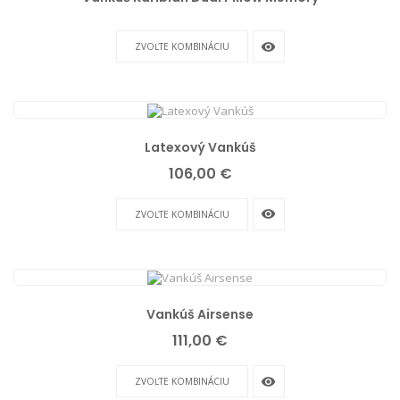
remove_red_eye
ZVOĽTE KOMBINÁCIU
Latexový Vankúš
Cena
106,00 €
remove_red_eye
ZVOĽTE KOMBINÁCIU
Vankúš Airsense
Cena
111,00 €
remove_red_eye
ZVOĽTE KOMBINÁCIU