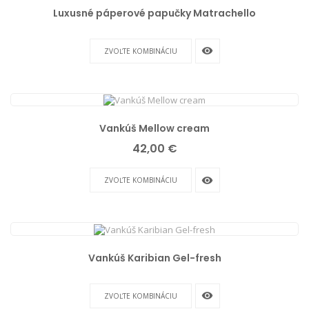
Luxusné páperové papučky Matrachello
remove_red_eye
ZVOĽTE KOMBINÁCIU
Vankúš Mellow cream
Cena
42,00 €
remove_red_eye
ZVOĽTE KOMBINÁCIU
Vankúš Karibian Gel-fresh
remove_red_eye
ZVOĽTE KOMBINÁCIU