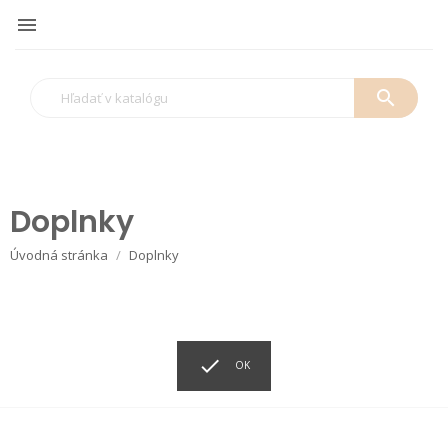

search
Doplnky
Úvodná stránka
Doplnky

OK