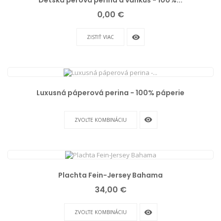
Detská perová perina a vankúš - 100%...
Cena
0,00 €
remove_red_eye
ZISTIŤ VIAC
Luxusná páperová perina - 100% páperie
remove_red_eye
ZVOĽTE KOMBINÁCIU
Plachta Fein-Jersey Bahama
Cena
34,00 €
remove_red_eye
ZVOĽTE KOMBINÁCIU