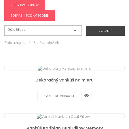
FILTER PRODUKTOV
ZOBRAZIŤ PODKATEGÓRIE
Dôležitosť

ZORADIŤ
Zobrazuje sa 1-15 z 34 položiek
Dekoračný vankúš na mieru
remove_red_eye
ZVOĽTE KOMBINÁCIU
Vankúš Karibian Dual Pillow Memory