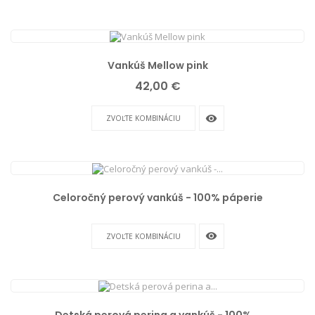
Vankúš Mellow pink
Cena
42,00 €
remove_red_eye
ZVOĽTE KOMBINÁCIU
Celoročný perový vankúš - 100% páperie
remove_red_eye
ZVOĽTE KOMBINÁCIU