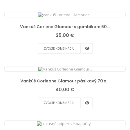
Vankúš Corlene Glamour s gombíkom 60...
Cena
25,00 €
remove_red_eye
ZVOĽTE KOMBINÁCIU
Vankúš Corleone Glamour pásikavý 70 x...
Cena
40,00 €
remove_red_eye
ZVOĽTE KOMBINÁCIU