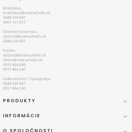
Bratislava
bratislava@matrachello.sk
0948 339 697
0907 131 557
Stredné Slovensko
obchod@matrachello.sk
0948 339 697
Prešov
obchod@matrachello.sk
viktor@matrachello.sk
0915 464 848
0917 864 240
Veľkoobchod / Spolupráca
0948 339 697
0917 864 240
PRODUKTY

INFORMÁCIE

O SPOLOČNOSTI
