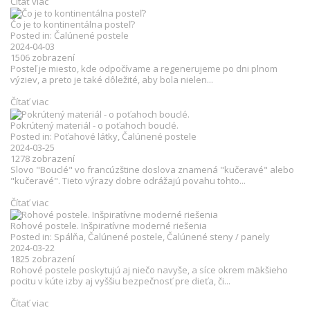
Čítať viac
Čo je to kontinentálna posteľ?
Posted in:
Čalúnené postele
2024-04-03
1506
zobrazení
Posteľ je miesto, kde odpočívame a regenerujeme po dni plnom
výziev, a preto je také dôležité, aby bola nielen...
Čítať viac
Pokrútený materiál - o poťahoch bouclé.
Posted in:
Poťahové látky
,
Čalúnené postele
2024-03-25
1278
zobrazení
Slovo "Bouclé" vo francúzštine doslova znamená "kučeravé" alebo
"kučeravé". Tieto výrazy dobre odrážajú povahu tohto...
Čítať viac
Rohové postele. Inšpiratívne moderné riešenia
Posted in:
Spálňa
,
Čalúnené postele
,
Čalúnené steny / panely
2024-03-22
1825
zobrazení
Rohové postele poskytujú aj niečo navyše, a síce okrem mäkšieho
pocitu v kúte izby aj vyššiu bezpečnosť pre dieťa, či...
Čítať viac