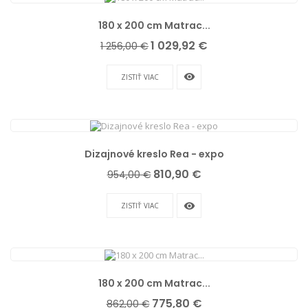
180 x 200 cm Matrac...
Základná
Cena
1 029,92 €
1 256,00 €
cena
remove_red_eye
ZISTIŤ VIAC
Dizajnové kreslo Rea - expo
Základná
Cena
810,90 €
954,00 €
cena
remove_red_eye
ZISTIŤ VIAC
180 x 200 cm Matrac...
Základná
Cena
775,80 €
862,00 €