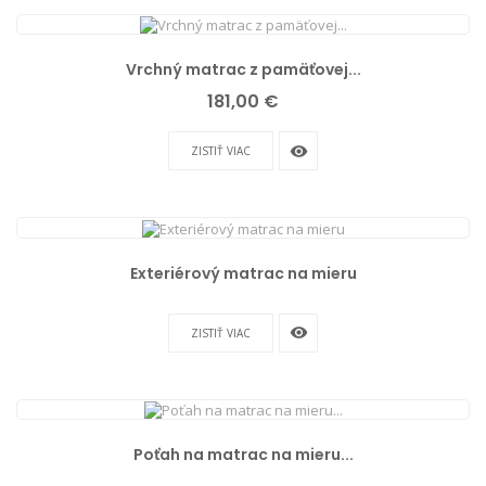
Vrchný matrac z pamäťovej...
Cena
181,00 €
remove_red_eye
ZISTIŤ VIAC
Exteriérový matrac na mieru
remove_red_eye
ZISTIŤ VIAC
Poťah na matrac na mieru...