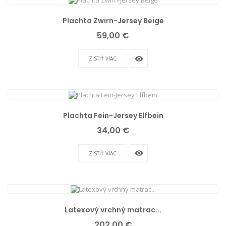
Plachta Zwirn-Jersey Beige
Cena
59,00 €
remove_red_eye
ZISTIŤ VIAC
Plachta Fein-Jersey Elfbein
Cena
34,00 €
remove_red_eye
ZISTIŤ VIAC
Latexový vrchný matrac...
Cena
202,00 €