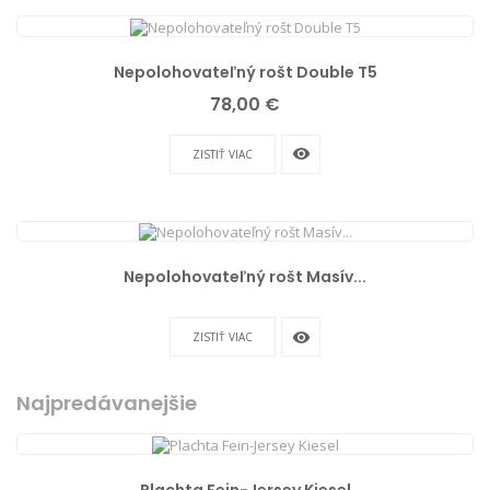
Nepolohovateľný rošt Double T5
Cena
78,00 €
remove_red_eye
ZISTIŤ VIAC
Nepolohovateľný rošt Masív...
remove_red_eye
ZISTIŤ VIAC
Najpredávanejšie
Plachta Fein-Jersey Kiesel