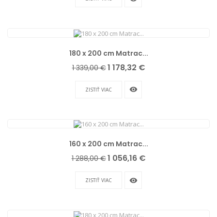
180 x 200 cm Matrac...
Základná
Cena
1 178,32 €
1 339,00 €
cena
remove_red_eye
ZISTIŤ VIAC
160 x 200 cm Matrac...
Základná
Cena
1 056,16 €
1 288,00 €
cena
remove_red_eye
ZISTIŤ VIAC