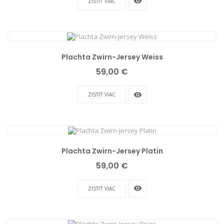
remove_red_eye
ZISTIŤ VIAC
Plachta Zwirn-Jersey Weiss
Cena
59,00 €
remove_red_eye
ZISTIŤ VIAC
Plachta Zwirn-Jersey Platin
Cena
59,00 €
remove_red_eye
ZISTIŤ VIAC