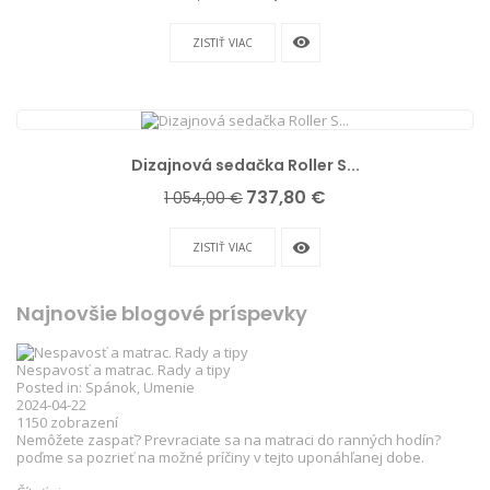
cena
remove_red_eye
ZISTIŤ VIAC
Dizajnová sedačka Roller S...
Základná
Cena
737,80 €
1 054,00 €
cena
remove_red_eye
ZISTIŤ VIAC
Najnovšie blogové príspevky
Nespavosť a matrac. Rady a tipy
Posted in:
Spánok
,
Umenie
2024-04-22
1150
zobrazení
Nemôžete zaspať? Prevraciate sa na matraci do ranných hodín?
poďme sa pozrieť na možné príčiny v tejto uponáhľanej dobe.