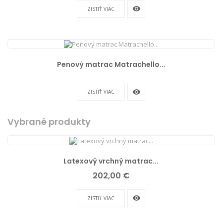
remove_red_eye
ZISTIŤ VIAC
Penový matrac Matrachello...
remove_red_eye
ZISTIŤ VIAC
Vybrané produkty
Latexový vrchný matrac...
Cena
202,00 €
remove_red_eye
ZISTIŤ VIAC