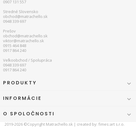
0907 131 557
Stredné Slovensko
obchod@matrachello.sk
0948 339 697
Prešov
obchod@matrachello.sk
viktor@matrachello.sk
0915 464 848
0917 864 240
Veľkoobchod / Spolupráca
0948 339 697
0917 864 240
PRODUKTY

INFORMÁCIE

O SPOLOČNOSTI

2019-2026 ©Copyright
Matrachello.sk
| created by:
fimes:art s.r.o.