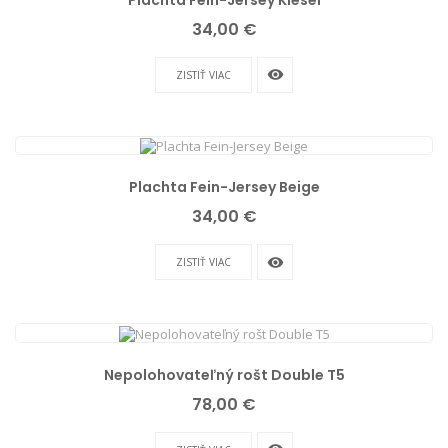
Cena
34,00 €
remove_red_eye
ZISTIŤ VIAC
Plachta Fein-Jersey Beige
Cena
34,00 €
remove_red_eye
ZISTIŤ VIAC
Nepolohovateľný rošt Double T5
Cena
78,00 €