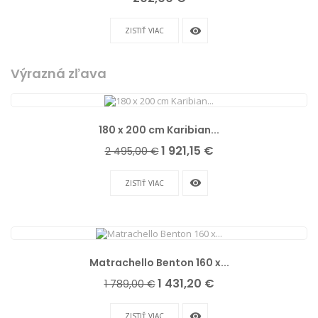
remove_red_eye
ZISTIŤ VIAC
Výrazná zľava
180 x 200 cm Karibian...
Základná
Cena
1 921,15 €
2 495,00 €
cena
remove_red_eye
ZISTIŤ VIAC
Matrachello Benton 160 x...
Základná
Cena
1 431,20 €
1 789,00 €
cena
remove_red_eye
ZISTIŤ VIAC