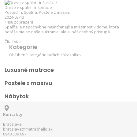
Drevo v spálni - inšpirácie
Posted in:
Spálňa
,
Postele z masívu
2024-03-13
1498
zobrazení
Spálňa je nepochybne najintímnejšia miestnosť v dome, ktorá
odráža nielen naše súkromie, ale aj náš osobný prístup k...
Čítať viac
Kategórie
Obľúbené kategórie našich zákazníkov.
Luxusné matrace
Postele z masívu
Nábytok

Kontakty
Bratislava
bratislava@matrachello.sk
0948 339 697