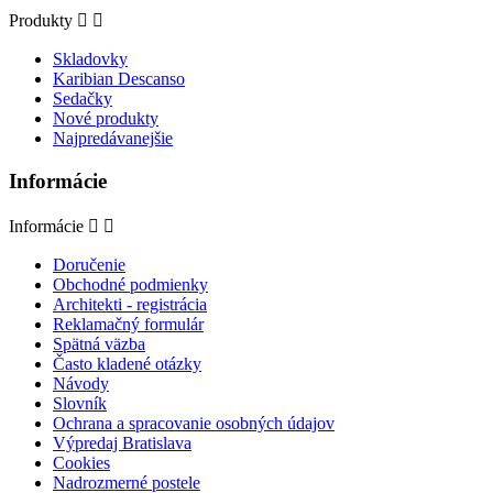
Produkty


Skladovky
Karibian Descanso
Sedačky
Nové produkty
Najpredávanejšie
Informácie
Informácie


Doručenie
Obchodné podmienky
Architekti - registrácia
Reklamačný formulár
Spätná väzba
Často kladené otázky
Návody
Slovník
Ochrana a spracovanie osobných údajov
Výpredaj Bratislava
Cookies
Nadrozmerné postele