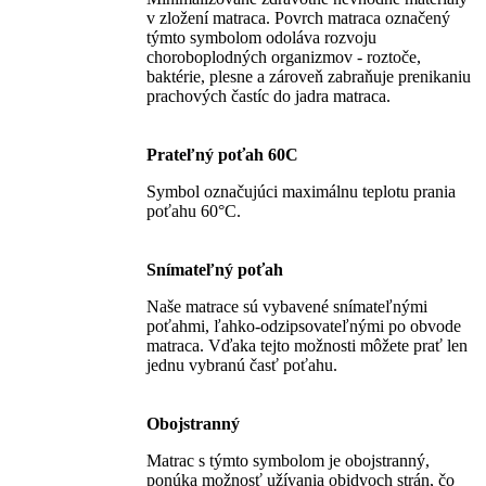
v zložení matraca. Povrch matraca označený
týmto symbolom odoláva rozvoju
choroboplodných organizmov - roztoče,
baktérie, plesne a zároveň zabraňuje prenikaniu
prachových častíc do jadra matraca.
Prateľný poťah 60C
Symbol označujúci maximálnu teplotu prania
poťahu 60°C.
Snímateľný poťah
Naše matrace sú vybavené snímateľnými
poťahmi, ľahko-odzipsovateľnými po obvode
matraca. Vďaka tejto možnosti môžete prať len
jednu vybranú časť poťahu.
Obojstranný
Matrac s týmto symbolom je obojstranný,
ponúka možnosť užívania obidvoch strán, čo