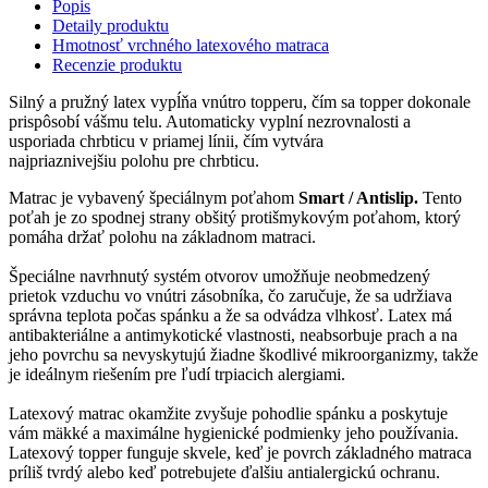
Popis
Detaily produktu
Hmotnosť vrchného latexového matraca
Recenzie produktu
Silný a pružný latex vypĺňa vnútro topperu, čím sa topper dokonale
prispôsobí vášmu telu. Automaticky vyplní nezrovnalosti a
usporiada chrbticu v priamej línii, čím vytvára
najpriaznivejšiu polohu pre chrbticu.
Matrac je vybavený špeciálnym poťahom
Smart / Antislip.
Tento
poťah je zo spodnej strany obšitý protišmykovým poťahom, ktorý
pomáha držať polohu na základnom matraci.
Špeciálne navrhnutý systém otvorov umožňuje neobmedzený
prietok vzduchu vo vnútri zásobníka, čo zaručuje, že sa udržiava
správna teplota počas spánku a že sa odvádza vlhkosť. Latex má
antibakteriálne a antimykotické vlastnosti, neabsorbuje prach a na
jeho povrchu sa nevyskytujú žiadne škodlivé mikroorganizmy, takže
je ideálnym riešením pre ľudí trpiacich alergiami.
Latexový matrac okamžite zvyšuje pohodlie spánku a poskytuje
vám mäkké a maximálne hygienické podmienky jeho používania.
Latexový topper funguje skvele, keď je povrch základného matraca
príliš tvrdý alebo keď potrebujete ďalšiu antialergickú ochranu.