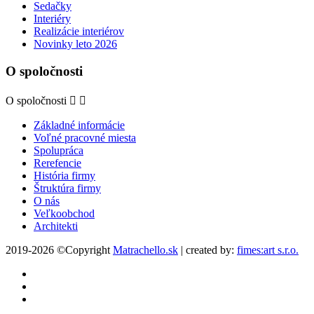
Sedačky
Interiéry
Realizácie interiérov
Novinky leto 2026
O spoločnosti
O spoločnosti


Základné informácie
Voľné pracovné miesta
Spolupráca
Rerefencie
História firmy
Štruktúra firmy
O nás
Veľkoobchod
Architekti
2019-2026 ©Copyright
Matrachello.sk
| created by:
fimes:art s.r.o.