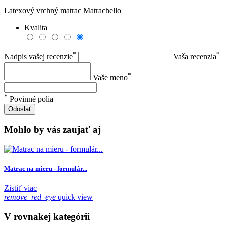
Latexový vrchný matrac Matrachello
Kvalita
*
*
Nadpis vašej recenzie
Vaša recenzia
*
Vaše meno
*
Povinné polia
Odoslať
Mohlo by vás zaujať aj
Matrac na mieru - formulár...
Zistiť viac
remove_red_eye
quick view
V rovnakej kategórii