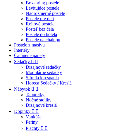
Boxspring postele
Levitujúce postele
Nadrozmerné postele
Postele pre deti
Rohové postele
Posteľ bez čela
Postele do hotela
Postele na chalupu
Postele z masívu
Interiéry
Čalúnené panely
Sedačky


Dizajnové sedačky
Modulárne sedačky
S funkciou spania
Horeca Sedačky / Kreslá
Nábytok


Taburetky
Nočné stolíky
Dizajnové kreslá
Doplnky


Vankúše
Periny
Plachty

