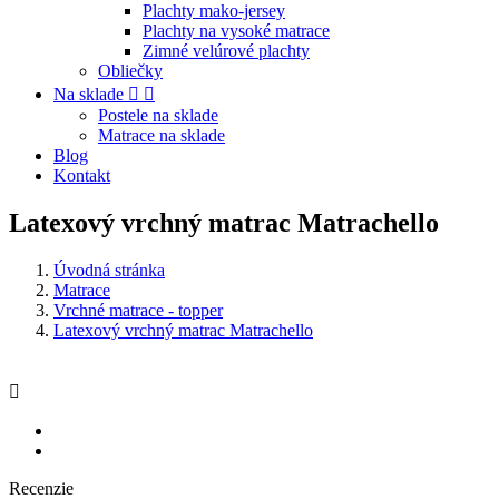
Plachty mako-jersey
Plachty na vysoké matrace
Zimné velúrové plachty
Obliečky
Na sklade


Postele na sklade
Matrace na sklade
Blog
Kontakt
Latexový vrchný matrac Matrachello
Úvodná stránka
Matrace
Vrchné matrace - topper
Latexový vrchný matrac Matrachello

Recenzie