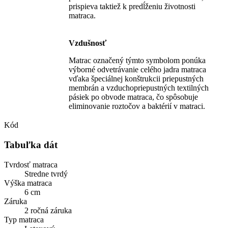
prispieva taktiež k predĺženiu životnosti
matraca.
Vzdušnosť
Matrac označený týmto symbolom ponúka
výborné odvetrávanie celého jadra matraca
vďaka špeciálnej konštrukcii priepustných
membrán a vzduchopriepustných textilných
pásiek po obvode matraca, čo spôsobuje
eliminovanie roztočov a baktérií v matraci.
Kód
Tabuľka dát
Tvrdosť matraca
Stredne tvrdý
Výška matraca
6 cm
Záruka
2 ročná záruka
Typ matraca