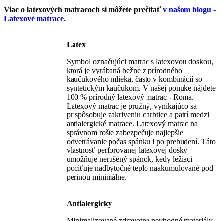
Viac o latexových matracoch si môžete prečítať
v našom blogu -
Latexové matrace.
Latex
Symbol označujúci matrac s latexovou doskou,
ktorá je vyrábaná bežne z prírodného
kaučukového mlieka, často v kombinácií so
syntetickým kaučukom. V našej ponuke nájdete
100 % prírodný latexový matrac - Roma.
Latexový matrac je pružný, vynikajúco sa
prispôsobuje zakriveniu chrbtice a patrí medzi
antialergické matrace. Latexový matrac na
správnom rošte zabezpečuje najlepšie
odvetrávanie počas spánku i po prebudení. Táto
vlastnosť perforovanej latexovej dosky
umožňuje nerušený spánok, kedy ležiaci
pociťuje nadbytočné teplo naakumulované pod
perinou minimálne.
Antialergický
Minimalizované zdravotne nevhodné materiály