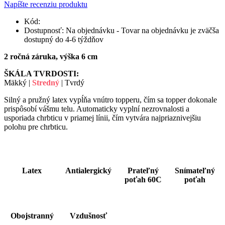
Napíšte recenziu produktu
Kód:
Dostupnosť:
Na objednávku - Tovar na objednávku je zväčša
dostupný do 4-6 týždňov
2 ročná záruka, výška 6 cm
ŠKÁLA TVRDOSTI:
Mäkký |
Stredný
| Tvrdý
Silný a pružný latex vypĺňa vnútro topperu, čím sa topper dokonale
prispôsobí vášmu telu. Automaticky vyplní nezrovnalosti a
usporiada chrbticu v priamej línii, čím vytvára najpriaznivejšiu
polohu pre chrbticu.
Latex
Antialergický
Prateľný
Snímateľný
poťah 60C
poťah
Obojstranný
Vzdušnosť