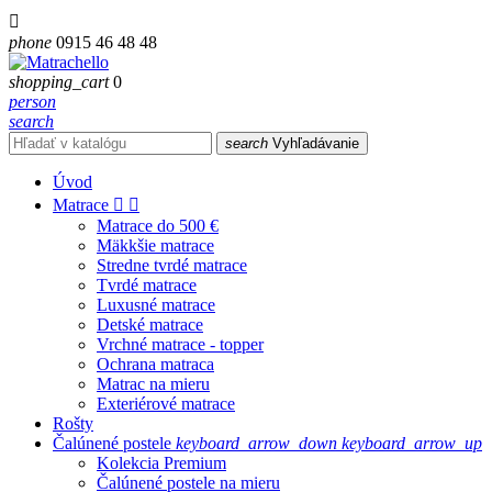

phone
0915 46 48 48
shopping_cart
0
person
search
search
Vyhľadávanie
Úvod
Matrace


Matrace do 500 €
Mäkkšie matrace
Stredne tvrdé matrace
Tvrdé matrace
Luxusné matrace
Detské matrace
Vrchné matrace - topper
Ochrana matraca
Matrac na mieru
Exteriérové matrace
Rošty
Čalúnené postele
keyboard_arrow_down
keyboard_arrow_up
Kolekcia Premium
Čalúnené postele na mieru