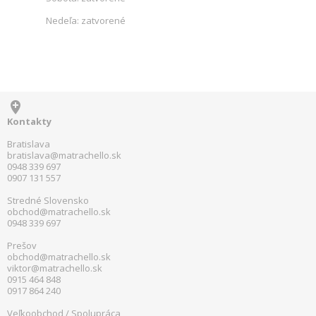
Nedeľa: zatvorené

Kontakty
Bratislava
bratislava@matrachello.sk
0948 339 697
0907 131 557
Stredné Slovensko
obchod@matrachello.sk
0948 339 697
Prešov
obchod@matrachello.sk
viktor@matrachello.sk
0915 464 848
0917 864 240
Veľkoobchod / Spolupráca