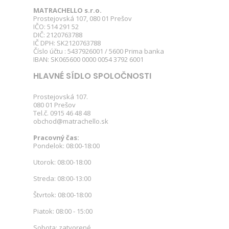
MATRACHELLO s.r.o.
Prostejovská 107, 080 01 Prešov
IČO: 514 291 52
DIČ: 2120763788
IČ DPH: SK2120763788
Číslo účtu : 5437926001 / 5600 Prima banka
IBAN: SK065600 0000 0054 3792 6001
HLAVNÉ SÍDLO SPOLOČNOSTI
Prostejovská 107.
080 01 Prešov
Tel.č. 0915 46 48 48
obchod@matrachello.sk
Pracovný čas:
Pondelok: 08:00-18:00
Utorok: 08:00-18:00
Streda: 08:00-13:00
Štvrtok: 08:00-18:00
Piatok: 08:00 - 15:00
Sobota: zatvorené