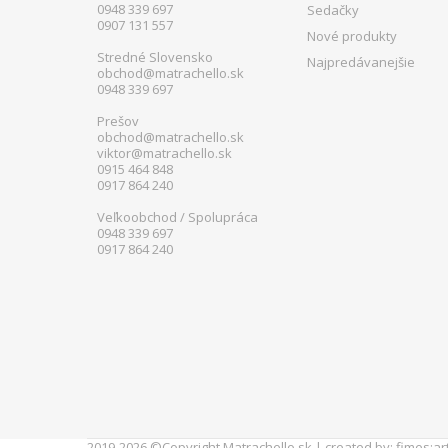
0948 339 697
Sedačky
0907 131 557
Nové produkty
Stredné Slovensko
Najpredávanejšie
obchod@matrachello.sk
0948 339 697
Prešov
obchod@matrachello.sk
viktor@matrachello.sk
0915 464 848
0917 864 240
Veľkoobchod / Spolupráca
0948 339 697
0917 864 240
2019-2026 ©Copyright
Matrachello.sk
| created by:
fimes:art