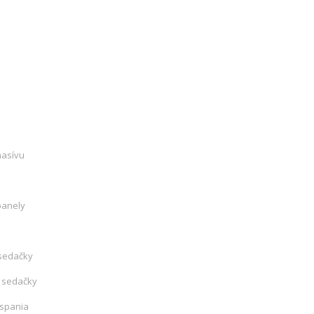
masívu
panely
sedačky
 sedačky
 spania