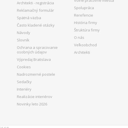
Voľné pracovné miesta
Architekti - registrácia
Spolupráca
Reklamačný formulár
Rerefencie
Spätná väzba
História firmy
Často kladené otázky
Štruktúra firmy
Návody
O nás
Slovník
Veľkoobchod
Ochrana a spracovanie
osobných údajov
Architekti
Výpredaj Bratislava
Cookies
Nadrozmerné postele
Sedačky
Interiéry
Realizácie interiérov
Novinky leto 2026
 s.r.o.