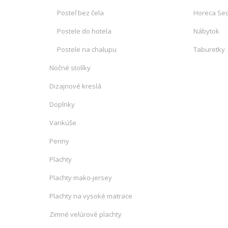
Posteľ bez čela
Horeca Sed
Postele do hotela
Nábytok
Postele na chalupu
Taburetky
Nočné stolíky
Dizajnové kreslá
Doplnky
Vankúše
Periny
Plachty
Plachty mako-jersey
Plachty na vysoké matrace
Zimné velúrové plachty