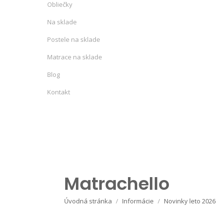
Obliečky
Na sklade
Postele na sklade
Matrace na sklade
Blog
Kontakt
Matrachello
Úvodná stránka
Informácie
Novinky leto 2026