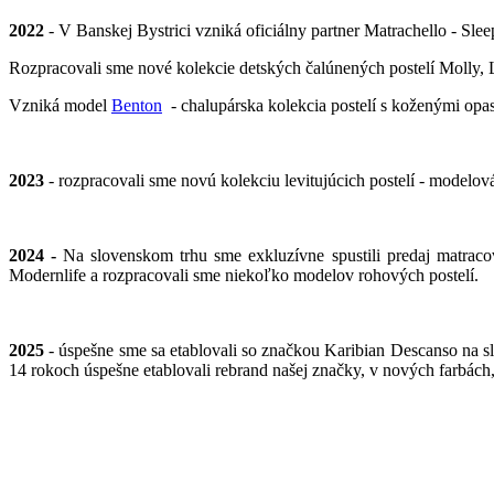
2022
- V Banskej Bystrici vzniká oficiálny partner Matrachello - Sl
Rozpracovali sme nové kolekcie detských čalúnených postelí Molly, 
Vzniká model
Benton
- chalupárska kolekcia postelí s koženými op
2023
- rozpracovali sme novú kolekciu levitujúcich postelí - modelo
2024 -
Na slovenskom trhu sme exkluzívne spustili predaj matrac
Modernlife a rozpracovali sme niekoľko modelov rohových postelí.
2025
- úspešne sme sa etablovali so značkou Karibian Descanso na s
14 rokoch úspešne etablovali rebrand našej značky, v nových farbách