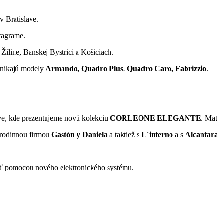
 Bratislave.
stagrame.
Žiline, Banskej Bystrici a Košiciach.
znikajú modely
Armando, Quadro Plus, Quadro Caro, Fabrizzio
.
ve, kde prezentujeme novú kolekciu
CORLEONE ELEGANTE
. Mat
s rodinnou firmou
Gastón y Daniela
a taktiež s
L´interno
a s
Alcantara
vať pomocou nového elektronického systému.