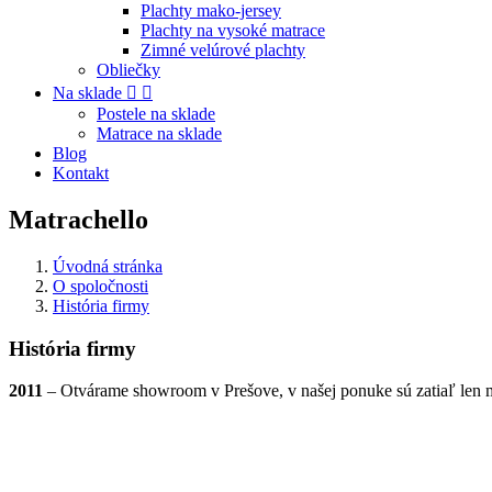
Plachty mako-jersey
Plachty na vysoké matrace
Zimné velúrové plachty
Obliečky
Na sklade


Postele na sklade
Matrace na sklade
Blog
Kontakt
Matrachello
Úvodná stránka
O spoločnosti
História firmy
História firmy
2011
– Otvárame showroom v Prešove, v našej ponuke sú zatiaľ len 