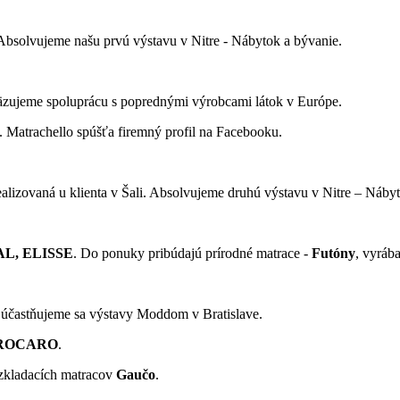
Absolvujeme našu prvú výstavu v Nitre - Nábytok a bývanie.
väzujeme spoluprácu s poprednými výrobcami látok v Európe.
. Matrachello spúšťa firemný profil na Facebooku.
lizovaná u klienta v Šali. Absolvujeme druhú výstavu v Nitre – Nábyt
L, ELISSE
. Do ponuky pribúdajú prírodné matrace -
Futóny
, vyráb
Zúčastňujeme sa výstavy Moddom v Bratislave.
AROCARO
.
ozkladacích matracov
Gaučo
.