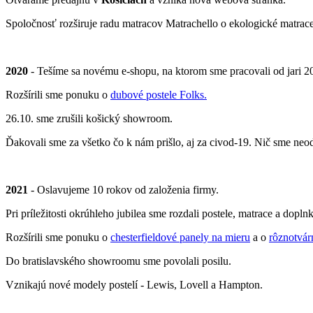
Spoločnosť rozširuje radu matracov Matrachello o ekologické matrace
2020
- Tešíme sa novému e-shopu, na ktorom sme pracovali od jari 2
Rozšírili sme ponuku o
dubové postele Folks.
26.10. sme zrušili košický showroom.
Ďakovali sme za všetko čo k nám prišlo, aj za civod-19. Nič sme neod
2021
- Oslavujeme 10 rokov od založenia firmy.
Pri príležitosti okrúhleho jubilea sme rozdali postele, matrace a dopl
Rozšírili sme ponuku o
chesterfieldové panely na mieru
a o
rôznotvár
Do bratislavského showroomu sme povolali posilu.
Vznikajú nové modely postelí - Lewis, Lovell a Hampton.