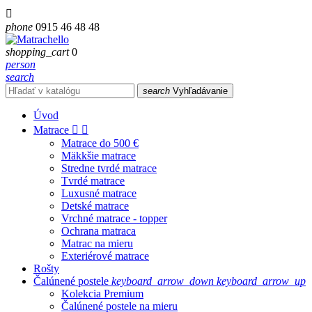

phone
0915 46 48 48
shopping_cart
0
person
search
search
Vyhľadávanie
Úvod
Matrace


Matrace do 500 €
Mäkkšie matrace
Stredne tvrdé matrace
Tvrdé matrace
Luxusné matrace
Detské matrace
Vrchné matrace - topper
Ochrana matraca
Matrac na mieru
Exteriérové matrace
Rošty
Čalúnené postele
keyboard_arrow_down
keyboard_arrow_up
Kolekcia Premium
Čalúnené postele na mieru