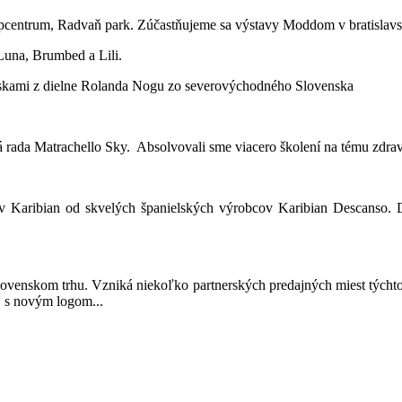
eepcentrum, Radvaň park. Zúčastňujeme sa výstavy Moddom v bratislavsk
Luna, Brumbed a Lili.
askami z dielne Rolanda Nogu zo severovýchodného Slovenska
vá rada Matrachello Sky. Absolvovali sme viacero školení na tému zdra
ov Karibian od skvelých španielských výrobcov Karibian Descanso.
lovenskom trhu. Vzniká niekoľko partnerských predajných miest týcht
, s novým logom...