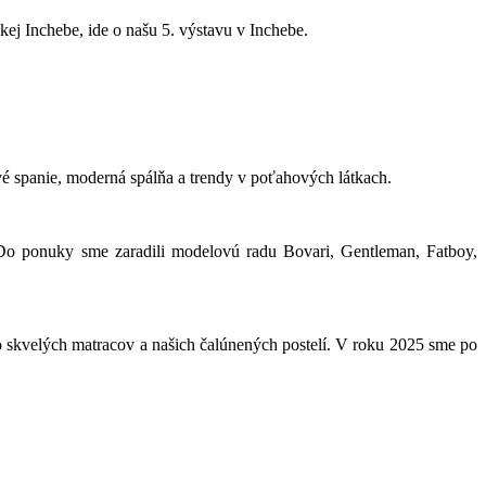
ej Inchebe, ide o našu 5. výstavu v Inchebe.
vé spanie, moderná spálňa a trendy v poťahových látkach.
 Do ponuky sme zaradili modelovú radu Bovari, Gentleman, Fatboy,
o skvelých matracov a našich čalúnených postelí. V roku 2025 sme po