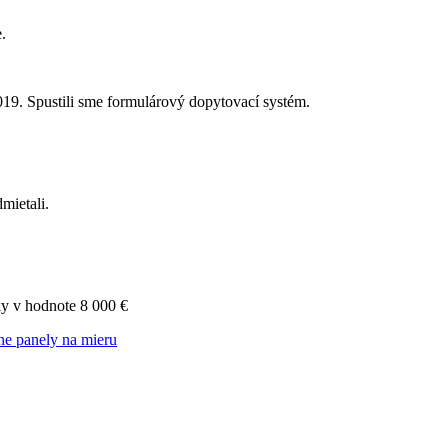
.
019. Spustili sme formulárový dopytovací systém.
mietali.
nky v hodnote 8 000 €
ne panely na mieru