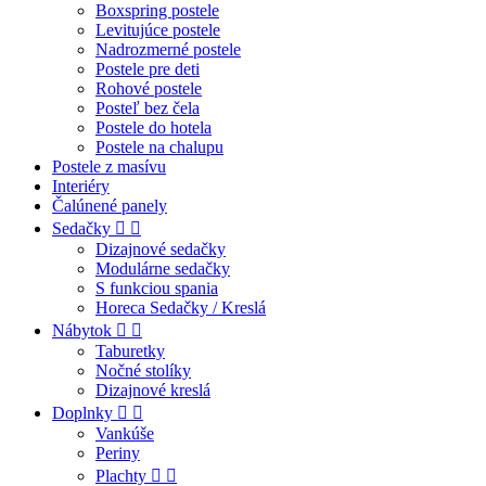
Boxspring postele
Levitujúce postele
Nadrozmerné postele
Postele pre deti
Rohové postele
Posteľ bez čela
Postele do hotela
Postele na chalupu
Postele z masívu
Interiéry
Čalúnené panely
Sedačky


Dizajnové sedačky
Modulárne sedačky
S funkciou spania
Horeca Sedačky / Kreslá
Nábytok


Taburetky
Nočné stolíky
Dizajnové kreslá
Doplnky


Vankúše
Periny
Plachty

