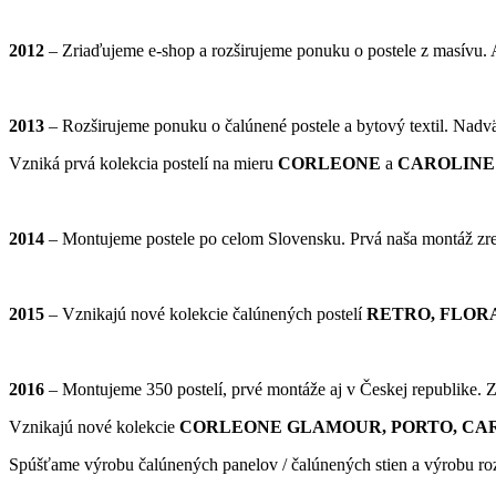
2012
– Zriaďujeme e-shop a rozširujeme ponuku o postele z masívu. 
2013
– Rozširujeme ponuku o čalúnené postele a bytový textil. Nad
Vzniká prvá kolekcia postelí na mieru
CORLEONE
a
CAROLINE
2014
– Montujeme postele po celom Slovensku. Prvá naša montáž zrea
2015
– Vznikajú nové kolekcie čalúnených postelí
RETRO, FLORA
2016
– Montujeme 350 postelí, prvé montáže aj v Českej republike. 
Vznikajú nové kolekcie
CORLEONE GLAMOUR, PORTO, C
Spúšťame výrobu čalúnených panelov / čalúnených stien a výrobu r