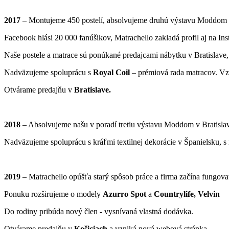
2017
– Montujeme 450 postelí, absolvujeme druhú výstavu Moddom v
Facebook hlási 20 000 fanúšikov, Matrachello zakladá profil aj na In
Naše postele a matrace sú ponúkané predajcami nábytku v Bratislave, 
Nadväzujeme spoluprácu s
Royal Coil
– prémiová rada matracov. V
Otvárame predajňu v
Bratislave.
2018
– Absolvujeme našu v poradí tretiu výstavu Moddom v Bratisla
Nadväzujeme spoluprácu s kráľmi textilnej dekorácie v Španielsku, 
2019
– Matrachello opúšťa starý spôsob práce a firma začína fungo
Ponuku rozširujeme o modely
Azurro Spot
a
Countrylife, Velvin
Do rodiny pribúda nový člen - vysnívaná vlastná dodávka.
Otvárame predajňu v
Košiciach
a vzniká nová webová stránka.