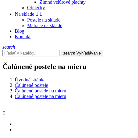
Zimné velúrové plachty
Obliečky
Na sklade


Postele na sklade
Matrace na sklade
Blog
Kontakt
search
search
Vyhľadávanie
Čalúnené postele na mieru
Úvodná stránka
Čalúnené postele
Čalúnené postele na mieru
Čalúnené postele na mieru
