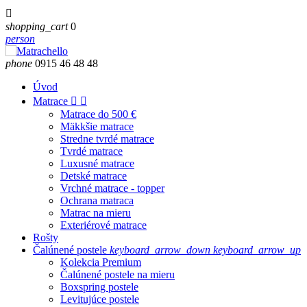

shopping_cart
0
person
phone
0915 46 48 48
Úvod
Matrace


Matrace do 500 €
Mäkkšie matrace
Stredne tvrdé matrace
Tvrdé matrace
Luxusné matrace
Detské matrace
Vrchné matrace - topper
Ochrana matraca
Matrac na mieru
Exteriérové matrace
Rošty
Čalúnené postele
keyboard_arrow_down
keyboard_arrow_up
Kolekcia Premium
Čalúnené postele na mieru
Boxspring postele
Levitujúce postele