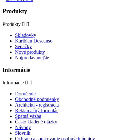
Produkty
Produkty


Skladovky
Karibian Descanso
Sedačky
Nové produkty
Najpredávanejšie
Informácie
Informácie


Doručenie
Obchodné podmienky
Architekti - registrácia
Reklamačný formulár
Spätná väzba
Často kladené otázky
Návody
Slovník
Ochrana a spracovanie osobných údajov