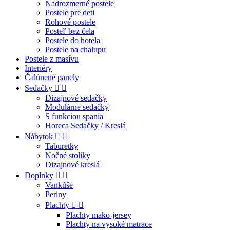
Nadrozmerné postele
Postele pre deti
Rohové postele
Posteľ bez čela
Postele do hotela
Postele na chalupu
Postele z masívu
Interiéry
Čalúnené panely
Sedačky


Dizajnové sedačky
Modulárne sedačky
S funkciou spania
Horeca Sedačky / Kreslá
Nábytok


Taburetky
Nočné stolíky
Dizajnové kreslá
Doplnky


Vankúše
Periny
Plachty


Plachty mako-jersey
Plachty na vysoké matrace