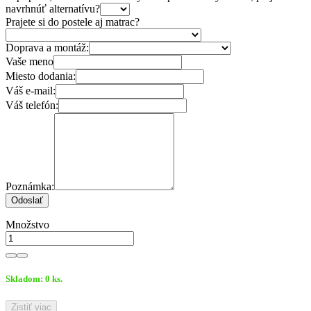
navrhnúť alternatívu?
Prajete si do postele aj matrac?
Doprava a montáž:
Vaše meno
Miesto dodania:
Váš e-mail:
Váš telefón:
Poznámka:
Odoslať
Množstvo
Skladom:
0
ks.
Zistiť viac