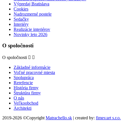
Výpredaj Bratislava
Cookies
Nadrozmerné postele
Sedačky
Interiéry
Realizácie interiérov
Novinky leto 2026
O spoločnosti
O spoločnosti


Základné informácie
Voľné pracovné miesta
Spolupráca
Rerefencie
História firmy
Štruktúra firmy
O nás
Veľkoobchod
Architekti
2019-2026 ©Copyright
Matrachello.sk
| created by:
fimes:art s.r.o.