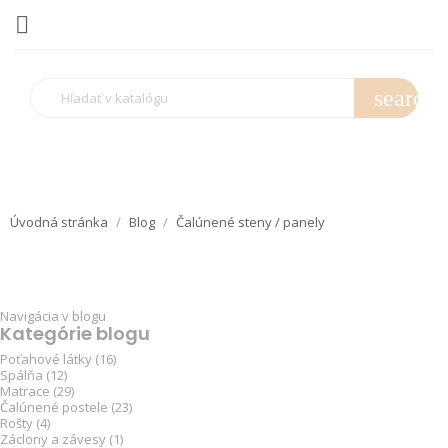

search
Úvodná stránka
Blog
Čalúnené steny / panely
Navigácia v blogu
Kategórie blogu
Poťahové látky (16)
Spálňa (12)
Matrace (29)
Čalúnené postele (23)
Rošty (4)
Záclony a závesy (1)