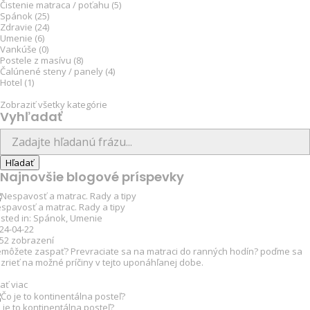
Čistenie matraca / poťahu (5)
Spánok (25)
Zdravie (24)
Umenie (6)
Vankúše (0)
Postele z masívu (8)
Čalúnené steny / panely (4)
Hotel (1)
Zobraziť všetky kategórie
Vyhľadať
Najnovšie blogové príspevky
spavosť a matrac. Rady a tipy
sted in:
Spánok
,
Umenie
24-04-22
152
zobrazení
môžete zaspať? Prevraciate sa na matraci do ranných hodín? poďme sa
zrieť na možné príčiny v tejto uponáhľanej dobe.
tať viac
 je to kontinentálna posteľ?