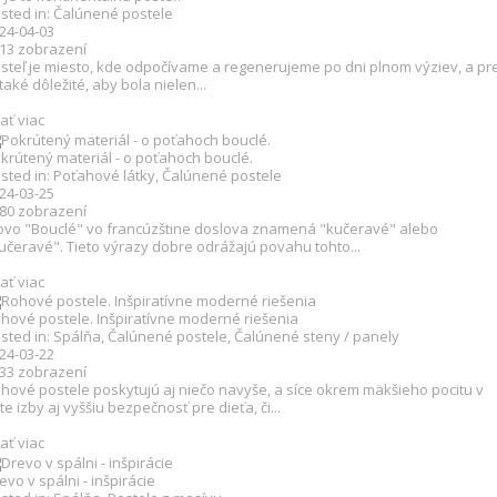
sted in:
Čalúnené postele
24-04-03
513
zobrazení
steľ je miesto, kde odpočívame a regenerujeme po dni plnom výziev, a pr
 také dôležité, aby bola nielen...
tať viac
krútený materiál - o poťahoch bouclé.
sted in:
Poťahové látky
,
Čalúnené postele
24-03-25
280
zobrazení
ovo "Bouclé" vo francúzštine doslova znamená "kučeravé" alebo
učeravé". Tieto výrazy dobre odrážajú povahu tohto...
tať viac
hové postele. Inšpiratívne moderné riešenia
sted in:
Spálňa
,
Čalúnené postele
,
Čalúnené steny / panely
24-03-22
833
zobrazení
hové postele poskytujú aj niečo navyše, a síce okrem mäkšieho pocitu v
te izby aj vyššiu bezpečnosť pre dieťa, či...
tať viac
evo v spálni - inšpirácie