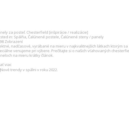
nely za posteľ. Chesterfield [inšpirácie / realizácie]
sted in:
Spálňa
,
Čalúnené postele
,
Čalúnené steny / panely
498
Zobrazení
ektné, nadčasové, vyrábané na mieru v najkvalitnejších látkach ktorým sa
eciálne venujeme pri výbere. Prečítajte si o našich vťahovaných chesterfie
neloch na mieru krátky článok.
tať viac