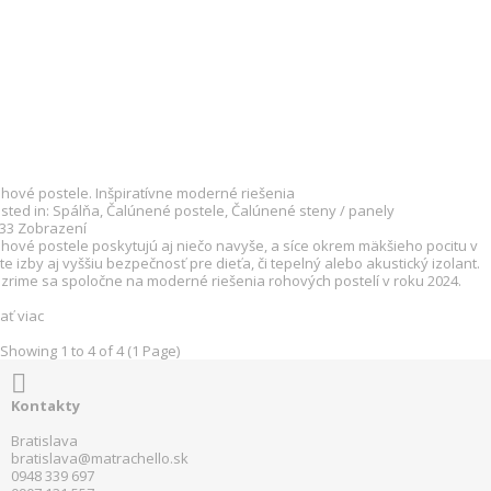
hové postele. Inšpiratívne moderné riešenia
sted in:
Spálňa
,
Čalúnené postele
,
Čalúnené steny / panely
833
Zobrazení
hové postele poskytujú aj niečo navyše, a síce okrem mäkšieho pocitu v
te izby aj vyššiu bezpečnosť pre dieťa, či tepelný alebo akustický izolant.
zrime sa spoločne na moderné riešenia rohových postelí v roku 2024.
tať viac
Showing 1 to 4 of 4 (1 Page)

Kontakty
Bratislava
bratislava@matrachello.sk
0948 339 697