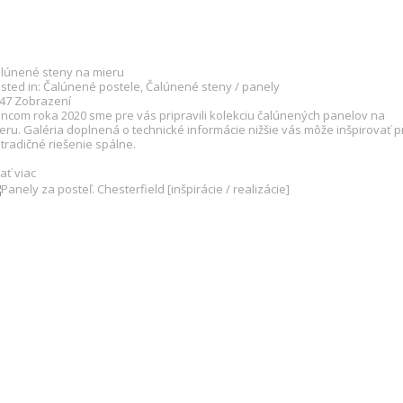
lúnené steny na mieru
sted in:
Čalúnené postele
,
Čalúnené steny / panely
447
Zobrazení
ncom roka 2020 sme pre vás pripravili kolekciu čalúnených panelov na
eru. Galéria doplnená o technické informácie nižšie vás môže inšpirovať p
tradičné riešenie spálne.
tať viac