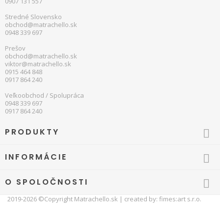
0907 131 557
Stredné Slovensko
obchod@matrachello.sk
0948 339 697
Prešov
obchod@matrachello.sk
viktor@matrachello.sk
0915 464 848
0917 864 240
Veľkoobchod / Spolupráca
0948 339 697
0917 864 240
PRODUKTY

INFORMÁCIE

O SPOLOČNOSTI

2019-2026 ©Copyright
Matrachello.sk
| created by:
fimes:art s.r.o.