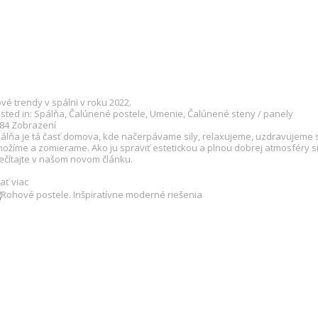
vé trendy v spálni v roku 2022.
sted in:
Spálňa
,
Čalúnené postele
,
Umenie
,
Čalúnené steny / panely
084
Zobrazení
álňa je tá časť domova, kde načerpávame sily, relaxujeme, uzdravujeme 
ožíme a zomierame. Ako ju spraviť estetickou a plnou dobrej atmosféry s
ečítajte v našom novom článku.
tať viac