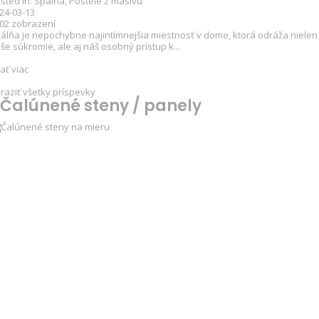
sted in:
Spálňa
,
Postele z masívu
24-03-13
502
zobrazení
álňa je nepochybne najintímnejšia miestnosť v dome, ktorá odráža nielen
še súkromie, ale aj náš osobný prístup k...
tať viac
raziť všetky príspevky
Čalúnené steny / panely