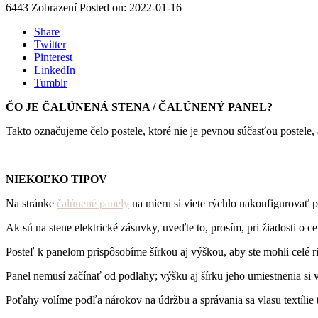
6443
Zobrazení
Posted on:
2022-01-16
Share
Twitter
Pinterest
LinkedIn
Tumblr
ČO JE ČALÚNENÁ STENA / ČALÚNENÝ PANEL?
Takto označujeme čelo postele, ktoré nie je pevnou súčasťou postele, 
NIEKOĽKO TIPOV
Na stránke
čalúnené panely
na mieru si viete rýchlo nakonfigurovať p
Ak sú na stene elektrické zásuvky, uveďte to, prosím, pri žiadosti o 
Posteľ k panelom prispôsobíme šírkou aj výškou, aby ste mohli celé ri
Panel nemusí začínať od podlahy; výšku aj šírku jeho umiestnenia si v
Poťahy volíme podľa nárokov na údržbu a správania sa vlasu textílie t