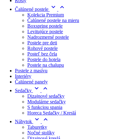
Rošty
keyboard_arrow_down
keyboard_arrow_up
Čalúnené postele
Kolekcia Premium
Čalúnené postele na mieru
Boxspring postele
Levitujúce postele
Nadrozmerné postele
Postele pre deti
Rohové postele
Posteľ bez čela
Postele do hotela
Postele na chalupu
Postele z masívu
Interiéry
Čalúnené panely


Sedačky
Dizajnové sedačky
Modulárne sedačky
S funkciou spania
Horeca Sedačky / Kreslá


Nábytok
Taburetky
Nočné stolíky
Dizajnové kreslá