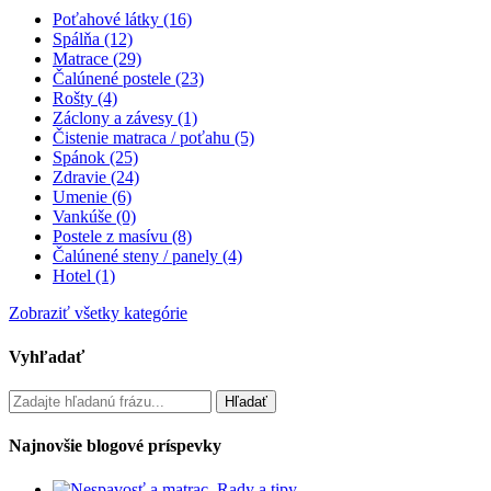
Poťahové látky (16)
Spálňa (12)
Matrace (29)
Čalúnené postele (23)
Rošty (4)
Záclony a závesy (1)
Čistenie matraca / poťahu (5)
Spánok (25)
Zdravie (24)
Umenie (6)
Vankúše (0)
Postele z masívu (8)
Čalúnené steny / panely (4)
Hotel (1)
Zobraziť všetky kategórie
Vyhľadať
Najnovšie blogové príspevky