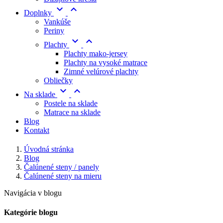


Doplnky
Vankúše
Periny


Plachty
Plachty mako-jersey
Plachty na vysoké matrace
Zimné velúrové plachty
Obliečky


Na sklade
Postele na sklade
Matrace na sklade
Blog
Kontakt
Úvodná stránka
Blog
Čalúnené steny / panely
Čalúnené steny na mieru
Navigácia v blogu
Kategórie blogu