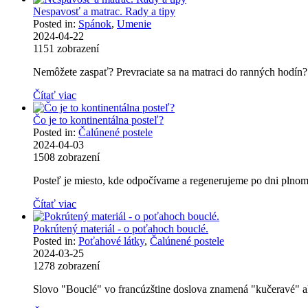
Nespavosť a matrac. Rady a tipy
Posted in:
Spánok
,
Umenie
2024-04-22
1151
zobrazení
Nemôžete zaspať? Prevraciate sa na matraci do ranných hodín?
Čítať viac
Čo je to kontinentálna posteľ?
Posted in:
Čalúnené postele
2024-04-03
1508
zobrazení
Posteľ je miesto, kde odpočívame a regenerujeme po dni plnom vý
Čítať viac
Pokrútený materiál - o poťahoch bouclé.
Posted in:
Poťahové látky
,
Čalúnené postele
2024-03-25
1278
zobrazení
Slovo "Bouclé" vo francúzštine doslova znamená "kučeravé" al