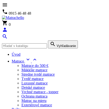

phone
0915 46 48 48
shopping_cart
0
person
search
search
Vyhľadávanie
Úvod


Matrace
Matrace do 500 €
Mäkkšie matrace
Stredne tvrdé matrace
Tvrdé matrace
Luxusné matrace
Detské matrace
Vrchné matrace - topper
Ochrana matraca
Matrac na mieru
Exteriérové matrace