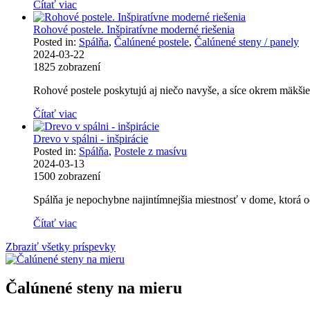
Čítať viac
Rohové postele. Inšpiratívne moderné riešenia
Posted in:
Spálňa
,
Čalúnené postele
,
Čalúnené steny / panely
2024-03-22
1825
zobrazení
Rohové postele poskytujú aj niečo navyše, a síce okrem mäkšieho
Čítať viac
Drevo v spálni - inšpirácie
Posted in:
Spálňa
,
Postele z masívu
2024-03-13
1500
zobrazení
Spálňa je nepochybne najintímnejšia miestnosť v dome, ktorá od
Čítať viac
Zbraziť všetky príspevky
Čalúnené steny na mieru