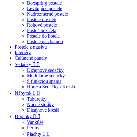
Boxspring postele
Levitujúce postele
Nadrozmerné postele
Postele pre deti
Rohové postele
Posteľ bez čela
Postele do hotela
Postele na chalupu
Postele z masívu
Interiéry
Čalúnené panely
Sedačky


Dizajnové sedačky
Modulárne sedačky
S funkciou spania
Horeca Sedačky / Kreslá
Nábytok


Taburetky
Nočné stolíky
Dizajnové kreslá
Doplnky


Vankúše
Periny
Plachty

