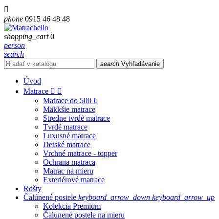

phone
0915 46 48 48
shopping_cart
0
person
search
search
Vyhľadávanie
Úvod
Matrace


Matrace do 500 €
Mäkkšie matrace
Stredne tvrdé matrace
Tvrdé matrace
Luxusné matrace
Detské matrace
Vrchné matrace - topper
Ochrana matraca
Matrac na mieru
Exteriérové matrace
Rošty
Čalúnené postele
keyboard_arrow_down
keyboard_arrow_up
Kolekcia Premium
Čalúnené postele na mieru