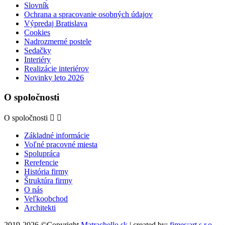
Slovník
Ochrana a spracovanie osobných údajov
Výpredaj Bratislava
Cookies
Nadrozmerné postele
Sedačky
Interiéry
Realizácie interiérov
Novinky leto 2026
O spoločnosti
O spoločnosti


Základné informácie
Voľné pracovné miesta
Spolupráca
Rerefencie
História firmy
Štruktúra firmy
O nás
Veľkoobchod
Architekti
2019-2026 ©Copyright
Matrachello.sk
| created by:
fimes:art s.r.o.