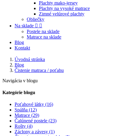
Plachty mako-jersey
Plachty na vysoké matrace
Zimné velúrové plachty
Obliečky
Na sklade


Postele na sklade
Matrace na sklade
Blog
Kontakt
Úvodná stránka
Blog
Čistenie matraca / poťahu
Navigácia v blogu
Kategórie blogu
Poťahové látky (16)
Spálňa (12)
Matrace (29)
Čalúnené postele (23)
Rošty (4)
Záclony a závesy (1)