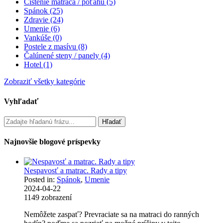
Čistenie matraca / poťahu (5)
Spánok (25)
Zdravie (24)
Umenie (6)
Vankúše (0)
Postele z masívu (8)
Čalúnené steny / panely (4)
Hotel (1)
Zobraziť všetky kategórie
Vyhľadať
Najnovšie blogové príspevky
Nespavosť a matrac. Rady a tipy
Posted in:
Spánok
,
Umenie
2024-04-22
1149
zobrazení
Nemôžete zaspať? Prevraciate sa na matraci do ranných