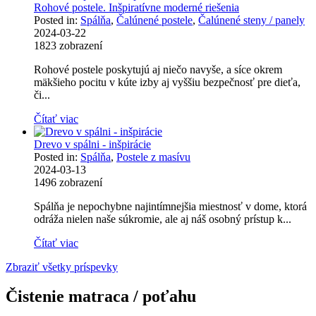
Rohové postele. Inšpiratívne moderné riešenia
Posted in:
Spálňa
,
Čalúnené postele
,
Čalúnené steny / panely
2024-03-22
1823
zobrazení
Rohové postele poskytujú aj niečo navyše, a síce okrem
mäkšieho pocitu v kúte izby aj vyššiu bezpečnosť pre dieťa,
či...
Čítať viac
Drevo v spálni - inšpirácie
Posted in:
Spálňa
,
Postele z masívu
2024-03-13
1496
zobrazení
Spálňa je nepochybne najintímnejšia miestnosť v dome, ktorá
odráža nielen naše súkromie, ale aj náš osobný prístup k...
Čítať viac
Zbraziť všetky príspevky
Čistenie matraca / poťahu