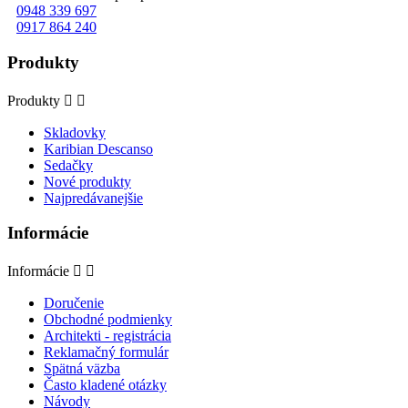
0948 339 697
0917 864 240
Produkty
Produkty


Skladovky
Karibian Descanso
Sedačky
Nové produkty
Najpredávanejšie
Informácie
Informácie


Doručenie
Obchodné podmienky
Architekti - registrácia
Reklamačný formulár
Spätná väzba
Často kladené otázky
Návody