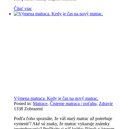
Čítať viac
Výmena matraca. Kedy je čas na nový matrac.
Posted in:
Matrace
,
Čistenie matraca / poťahu
,
Zdravie
1338
Zobrazení
Podľa čoho spoznáte, že váš starý matrac už potrebuje
vymeniť? Aké sú znaky, že matrac vykazuje známky
opotrebovania? Prečítajte si náš krátky článok v ktorom