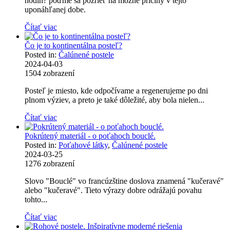
hodín? poďme sa pozrieť na možné príčiny v tejto
uponáhľanej dobe.
Čítať viac
Čo je to kontinentálna posteľ?
Posted in:
Čalúnené postele
2024-04-03
1504
zobrazení
Posteľ je miesto, kde odpočívame a regenerujeme po dni
plnom výziev, a preto je také dôležité, aby bola nielen...
Čítať viac
Pokrútený materiál - o poťahoch bouclé.
Posted in:
Poťahové látky
,
Čalúnené postele
2024-03-25
1276
zobrazení
Slovo "Bouclé" vo francúzštine doslova znamená "kučeravé"
alebo "kučeravé". Tieto výrazy dobre odrážajú povahu
tohto...
Čítať viac