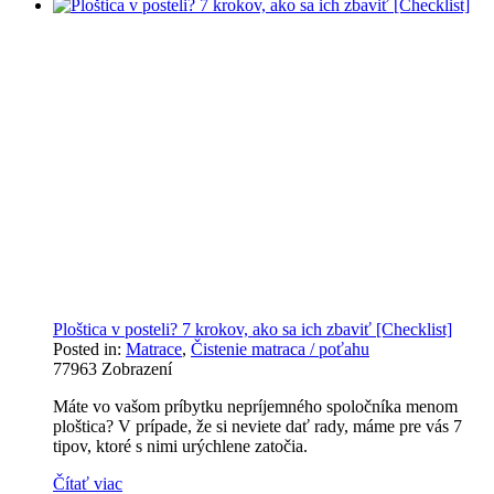
Ploštica v posteli? 7 krokov, ako sa ich zbaviť [Checklist]
Posted in:
Matrace
,
Čistenie matraca / poťahu
77963
Zobrazení
Máte vo vašom príbytku nepríjemného spoločníka menom
ploštica? V prípade, že si neviete dať rady, máme pre vás 7
tipov, ktoré s nimi urýchlene zatočia.
Čítať viac