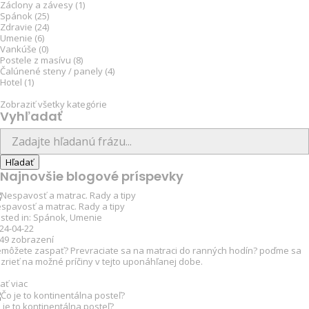
Záclony a závesy (1)
Spánok (25)
Zdravie (24)
Umenie (6)
Vankúše (0)
Postele z masívu (8)
Čalúnené steny / panely (4)
Hotel (1)
Zobraziť všetky kategórie
Vyhľadať
Najnovšie blogové príspevky
spavosť a matrac. Rady a tipy
sted in:
Spánok
,
Umenie
24-04-22
149
zobrazení
môžete zaspať? Prevraciate sa na matraci do ranných hodín? poďme sa
zrieť na možné príčiny v tejto uponáhľanej dobe.
tať viac
 je to kontinentálna posteľ?