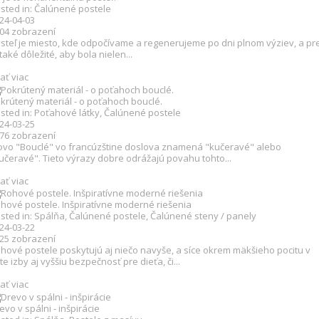
sted in:
Čalúnené postele
24-04-03
504
zobrazení
steľ je miesto, kde odpočívame a regenerujeme po dni plnom výziev, a pr
 také dôležité, aby bola nielen...
tať viac
krútený materiál - o poťahoch bouclé.
sted in:
Poťahové látky
,
Čalúnené postele
24-03-25
276
zobrazení
ovo "Bouclé" vo francúzštine doslova znamená "kučeravé" alebo
učeravé". Tieto výrazy dobre odrážajú povahu tohto...
tať viac
hové postele. Inšpiratívne moderné riešenia
sted in:
Spálňa
,
Čalúnené postele
,
Čalúnené steny / panely
24-03-22
825
zobrazení
hové postele poskytujú aj niečo navyše, a síce okrem mäkšieho pocitu v
te izby aj vyššiu bezpečnosť pre dieťa, či...
tať viac
evo v spálni - inšpirácie