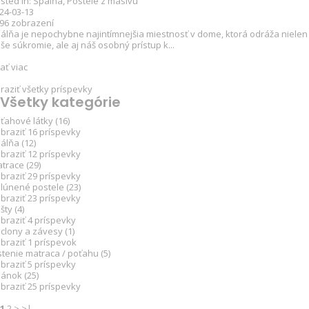
sted in:
Spálňa
,
Postele z masívu
24-03-13
496
zobrazení
álňa je nepochybne najintímnejšia miestnosť v dome, ktorá odráža nielen
še súkromie, ale aj náš osobný prístup k...
tať viac
raziť všetky príspevky
Všetky kategórie
ťahové látky (16)
braziť 16 príspevky
álňa (12)
braziť 12 príspevky
trace (29)
braziť 29 príspevky
lúnené postele (23)
braziť 23 príspevky
šty (4)
braziť 4 príspevky
clony a závesy (1)
braziť 1 príspevok
stenie matraca / poťahu (5)
braziť 5 príspevky
ánok (25)
braziť 25 príspevky
1
2
>
>|