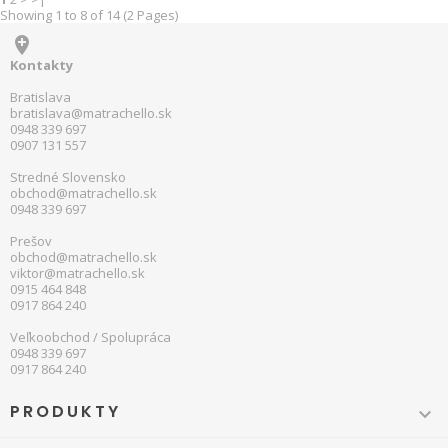
Showing 1 to 8 of 14 (2 Pages)

Kontakty
Bratislava
bratislava@matrachello.sk
0948 339 697
0907 131 557
Stredné Slovensko
obchod@matrachello.sk
0948 339 697
Prešov
obchod@matrachello.sk
viktor@matrachello.sk
0915 464 848
0917 864 240
Veľkoobchod / Spolupráca
0948 339 697
0917 864 240
PRODUKTY
