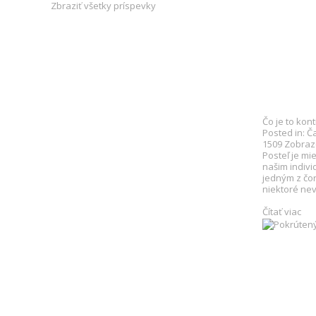
Zbraziť všetky príspevky
Čo je to kon
Posted in:
Č
1509
Zobraz
Posteľ je mi
našim indiv
jedným z čor
niektoré ne
Čítať viac