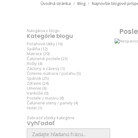
Úvodná stránka
Blog
Najnovšie blogové prísp
Posl
Navigácia v blogu
Kategórie blogu
Poťahové látky (16)
Spálňa (12)
Matrace (29)
Čalúnené postele (23)
Rošty (4)
Záclony a závesy (1)
Čistenie matraca / poťahu (5)
Spánok (25)
Zdravie (24)
Umenie (6)
Vankúše (0)
Postele z masívu (8)
Čalúnené steny / panely (4)
Hotel (1)
Zobraziť všetky kategórie
Vyhľadať