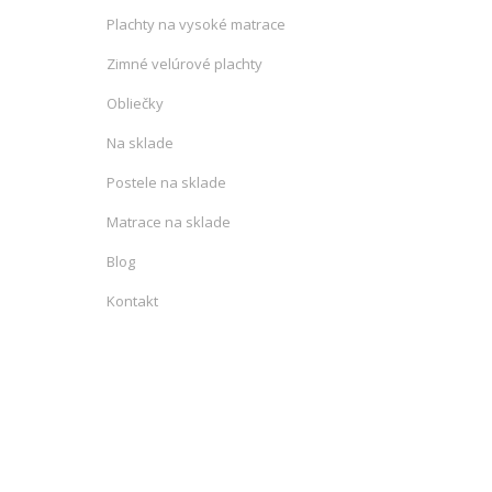
Plachty na vysoké matrace
Zimné velúrové plachty
Obliečky
Na sklade
Postele na sklade
Matrace na sklade
Blog
Kontakt