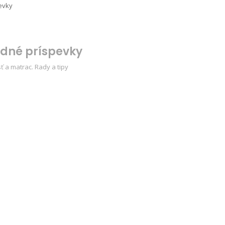
evky
edné príspevky