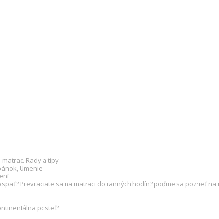
matrac. Rady a tipy
pánok
,
Umenie
ení
spať? Prevraciate sa na matraci do ranných hodín? poďme sa pozrieť na m