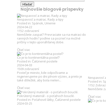
Najnovšie blogové príspevky
Nespavosť a matrac. Rady a tipy
Posted in:
Spánok
,
Umenie
2024-04-22
1152
zobrazení
Nemôžete zaspať? Prevraciate sa na matraci do
ranných hodín? poďme sa pozrieť na možné
príčiny v tejto uponáhľanej dobe.
Čítať viac
Čo je to kontinentálna posteľ?
Posted in:
Čalúnené postele
2024-04-03
1509
zobrazení
Posteľ je miesto, kde odpočívame a
regenerujeme po dni plnom výziev, a preto je
Nespavosť a 
také dôležité, aby bola nielen...
Posted in:
S
1152
Zobraz
Čítať viac
Nemôžete za
Pokrútený materiál - o poťahoch bouclé.
Čítať viac
Posted in:
Poťahové látky
,
Čalúnené postele
2024-03-25