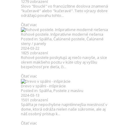
1279
zobrazení
Slovo "Bouclé" vo francúzštine doslova znamená
"kučeravé" alebo "kučeravé". Tieto výrazy dobre
odrážajú povahu tohto...
Čítať viac
Rohové postele. Inšpiratívne moderné riešenia
Posted in:
Spálňa
,
Čalúnené postele
,
Čalúnené
steny / panely
2024-03-22
1825
zobrazení
Rohové postele poskytujú aj niečo navyše, a síce
okrem mäkšieho pocitu v kúte izby aj vyššiu
bezpečnosť pre dieťa, či...
Čítať viac
Drevo v spálni - inšpirácie
Posted in:
Spálňa
,
Postele z masívu
2024-03-13
1501
zobrazení
Spálňa je nepochybne najintímnejšia miestnosť v
dome, ktorá odráža nielen naše súkromie, ale aj
náš osobný prístup k...
Čítať viac