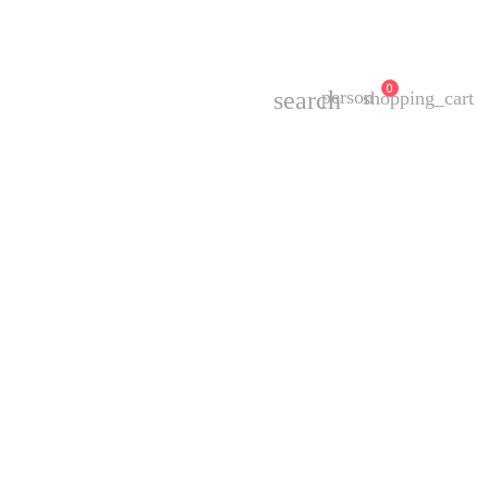
0
search
person
shopping_cart