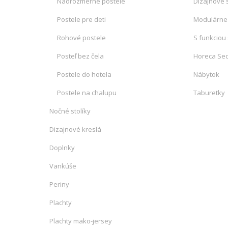
Nadrozmerné postele
Dizajnové 
Postele pre deti
Modulárne
Rohové postele
S funkciou
Posteľ bez čela
Horeca Sed
Postele do hotela
Nábytok
Postele na chalupu
Taburetky
Nočné stolíky
Dizajnové kreslá
Doplnky
Vankúše
Periny
Plachty
Plachty mako-jersey