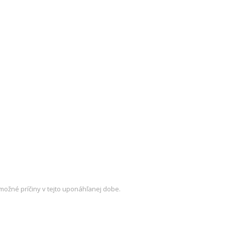
ožné príčiny v tejto uponáhľanej dobe.