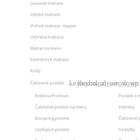
Luxusné matrace
Detské matrace
Vrchné matrace - topper
Ochrana matraca
Matrac na mieru
Exteriérové matrace
Rošty
keyboard_arrow_down
keyboard_arrow_up
Čalúnené postele
Kolekcia Premium
Postele z 
Čalúnené postele na mieru
Interiéry
Boxspring postele
Čalúnené 
Levitujúce postele
Sedačky