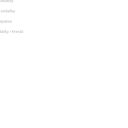
sedačky
 sedačky
 spania
ačky / Kreslá