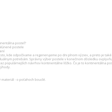
tinentálna posteľ?
alúnené postele
ení
esto, kde odpočívame a regenerujeme po dni plnom výziev, a preto je také 
iduálnym potrebám. Správny výber postele v konečnom dôsledku ovplyvňu
az populárnejších návrhov kontinentálne lôžko. Čo je to kontinentálna pos
výhody.