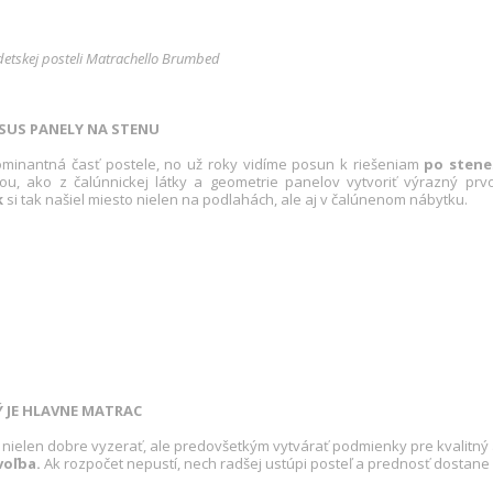
detskej posteli Matrachello Brumbed
RSUS PANELY NA STENU
ominantná časť postele, no už roky vidíme posun k riešeniam
po stene
sťou, ako z čalúnnickej látky a geometrie panelov vytvoriť výrazný 
k
si tak našiel miesto nielen na podlahách, ale aj v čalúnenom nábytku.
 JE HLAVNE MATRAC
 nielen dobre vyzerať, ale predovšetkým vytvárať podmienky pre kvalitný
voľba.
Ak rozpočet nepustí, nech radšej ustúpi posteľ a prednosť dostane