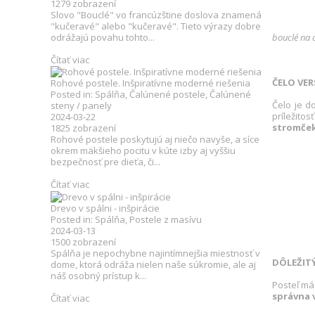
1279
zobrazení
Slovo "Bouclé" vo francúzštine doslova znamená
"kučeravé" alebo "kučeravé". Tieto výrazy dobre
bouclé na 
odrážajú povahu tohto...
Čítať viac
ČELO VE
Rohové postele. Inšpiratívne moderné riešenia
Posted in:
Spálňa
,
Čalúnené postele
,
Čalúnené
Čelo je d
steny / panely
príležito
2024-03-22
stromče
1825
zobrazení
Rohové postele poskytujú aj niečo navyše, a síce
okrem mäkšieho pocitu v kúte izby aj vyššiu
bezpečnosť pre dieťa, či...
Čítať viac
Drevo v spálni - inšpirácie
Posted in:
Spálňa
,
Postele z masívu
2024-03-13
1500
zobrazení
Spálňa je nepochybne najintímnejšia miestnosť v
DÔLEŽITÝ
dome, ktorá odráža nielen naše súkromie, ale aj
náš osobný prístup k...
Posteľ má
správna 
Čítať viac