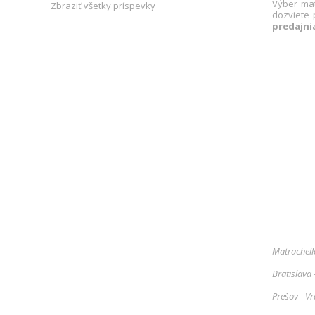
Výber mat
Zbraziť všetky príspevky
dozviete 
predajn
Matrachell
Bratislava
Prešov - V