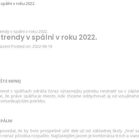
spálni v roku 2022.
trendy v spálni v roku 2022.
azení
Posted on:
2022-06-19
EŠTE MENEJ
rend v spálňach odráža čoraz výraznejšiu potrebu nestratiť sa v záplave
, že práve spálňa je miesto, kde chceme oddychovať aj od vizuálneho 
 komunikujú túto potrebu.
SPÁLNI
 povedal, že by bolo prospešné učiť deti už od základnej školy „hrať 
ch neraz pôsobia rozpačito. Najčastejším javom je kombinácia troch a viac