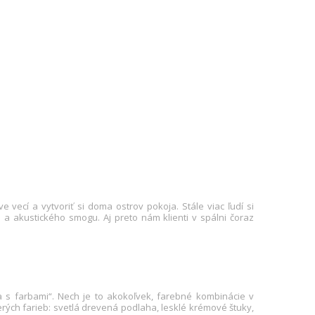
 vecí a vytvoriť si doma ostrov pokoja. Stále viac ľudí si
a akustického smogu. Aj preto nám klienti v spálni čoraz
sa s farbami“. Nech je to akokoľvek, farebné kombinácie v
erých farieb: svetlá drevená podlaha, lesklé krémové štuky,