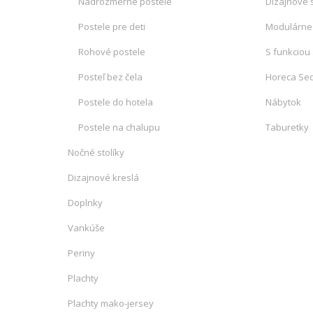
Nadrozmerné postele
Dizajnové 
Postele pre deti
Modulárne
Rohové postele
S funkciou
Posteľ bez čela
Horeca Sed
Postele do hotela
Nábytok
Postele na chalupu
Taburetky
Nočné stolíky
Dizajnové kreslá
Doplnky
Vankúše
Periny
Plachty
Plachty mako-jersey