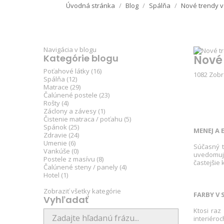
Úvodná stránka
Blog
Spálňa
Nové trendy v 
Navigácia v blogu
Kategórie blogu
Nové 
Poťahové látky (16)
1082
Zobr
Spálňa (12)
Matrace (29)
Čalúnené postele (23)
Rošty (4)
Záclony a závesy (1)
Čistenie matraca / poťahu (5)
Spánok (25)
MENEJ A 
Zdravie (24)
Umenie (6)
Súčasný t
Vankúše (0)
uvedomuje
Postele z masívu (8)
častejšie
Čalúnené steny / panely (4)
Hotel (1)
Zobraziť všetky kategórie
FARBY V 
Vyhľadať
Ktosi raz
interiéro