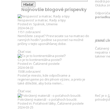
modrá po
Otázka zni
Najnovšie blogové príspevky
Odporúč
poriadk
Nespavosť a matrac. Rady a tipy
Posted in:
Spánok
,
Umenie
2024-04-22
1151
zobrazení
Nemôžete zaspať? Prevraciate sa na matraci do
ranných hodín? poďme sa pozrieť na možné
JEMNÉ LÍ
príčiny v tejto uponáhľanej dobe.
Čalúnený 
Čítať viac
nepatria 
takmer ne
Čo je to kontinentálna posteľ?
Posted in:
Čalúnené postele
2024-04-03
1508
zobrazení
Posteľ je miesto, kde odpočívame a
regenerujeme po dni plnom výziev, a preto je
také dôležité, aby bola nielen...
Čítať viac
Reč je o
č
prírodných
Pokrútený materiál - o poťahoch bouclé.
Posted in:
Poťahové látky
,
Čalúnené postele
2024-03-25