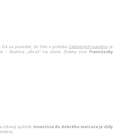
. Dá sa povedať, že čelo v podobe
čalúnených panelov
je
prvok – doslova „obraz“ na stene. Známy vzor
francúzsky
 a zdravý spánok.
Investícia do dobrého matraca je vždy
 matrac.