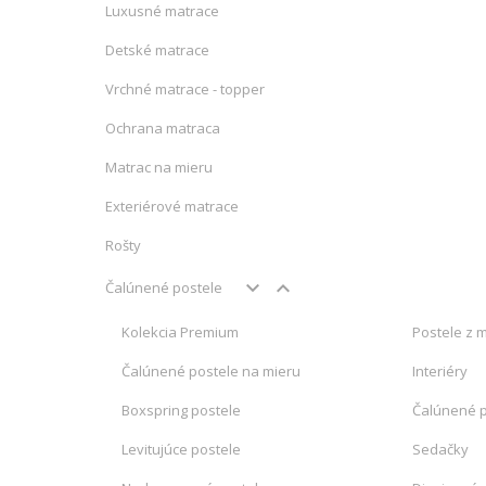
Luxusné matrace
Detské matrace
Vrchné matrace - topper
Ochrana matraca
Matrac na mieru
Exteriérové matrace
Rošty
keyboard_arrow_down
keyboard_arrow_up
Čalúnené postele
Kolekcia Premium
Postele z 
Čalúnené postele na mieru
Interiéry
Boxspring postele
Čalúnené 
Levitujúce postele
Sedačky