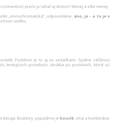
ná rozmanitosť, prečo ju ťahať aj domov? Menej a ešte menej.
a príliš „monochromatická“, odpovedáme:
áno, je – a to je v
nočnom stolíku.
ostelí). Podobne je to aj so sedačkami. Spálne väčšinou
, levitujúcich posteliach, skrátka po posteliach, ktoré sú
rádzajú štruktúry; populárne je
bouclé
, vlna a kombinácie