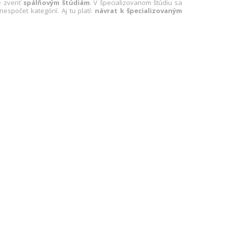
e zveriť
spálňovým štúdiám
. V špecializovanom štúdiu sa
spočet kategórií. Aj tu platí:
návrat k špecializovaným