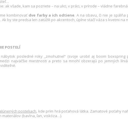
steľ…
e: ak všade, kam sa pozriete – na ulici, v práci, v prírode – vládne fareb
ame kombinovať
dve farby a ich odtiene
. A na obavu, či nie je spálň
u
. Ak by ste predsa len zatúžili po akcentoch, úplne stačí váza s kvetmi na 
NIE POSTELÍ
nábytok posledné roky „zmohutnel“ (svoje urobil aj boom boxspring p
medzi najväčšie miestnosti a preto sa mnohí obzerajú po jemných líniách
viditeľné.
alúnených posteliach
, kde prím hrá poťahová látka. Zamatové poťahy nah
 materiálov (bavlna, ľan, viskóza…).