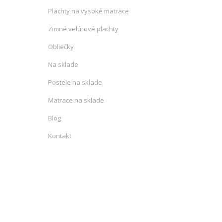
Plachty na vysoké matrace
Zimné velúrové plachty
Obliečky
Na sklade
Postele na sklade
Matrace na sklade
Blog
Kontakt