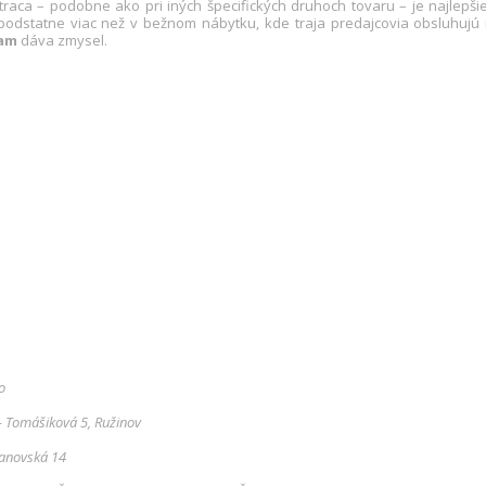
raca – podobne ako pri iných špecifických druhoch tovaru – je najlepši
podstatne viac než v bežnom nábytku, kde traja predajcovia obsluhujú ne
iam
dáva zmysel.
o
 - Tomášiková 5, Ružinov
ranovská 14