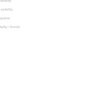
sedačky
 sedačky
 spania
ačky / Kreslá