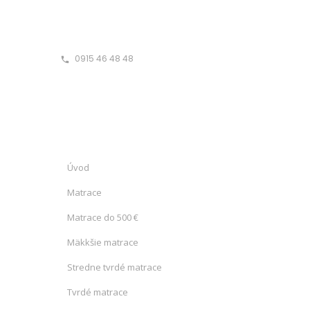
0915 46 48 48
phone
Úvod
Matrace
Matrace do 500 €
Mäkkšie matrace
Stredne tvrdé matrace
Tvrdé matrace