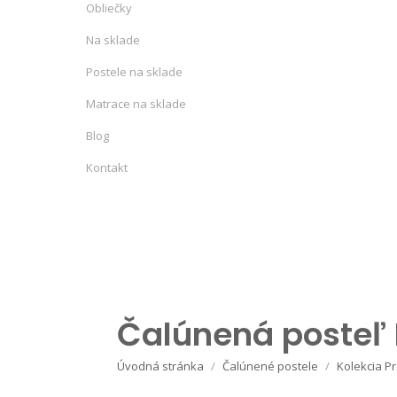
Obliečky
Na sklade
Postele na sklade
Matrace na sklade
Blog
Kontakt
Čalúnená posteľ 
Úvodná stránka
Čalúnené postele
Kolekcia P