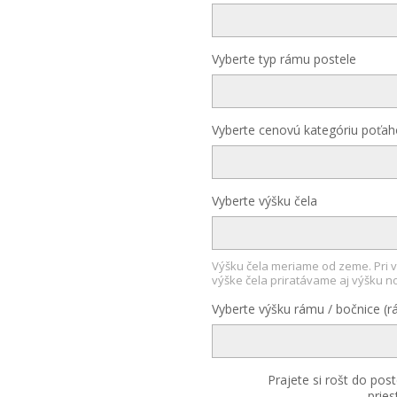
Vyberte typ rámu postele
Vyberte cenovú kategóriu poťaho
Vyberte výšku čela
Výšku čela meriame od zeme. Pri v
výške čela priratávame aj výšku no
Vyberte výšku rámu / bočnice (r
Prajete si rošt do post
pries