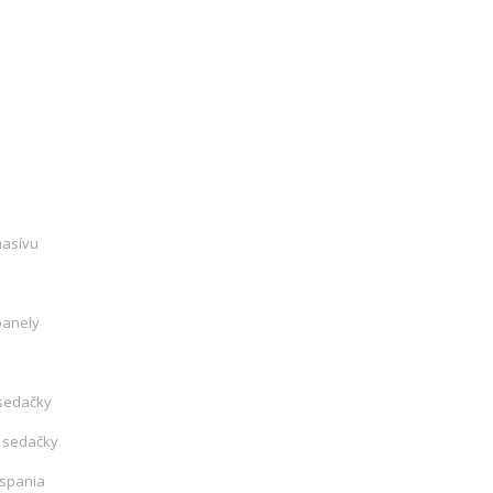
masívu
panely
sedačky
 sedačky
 spania