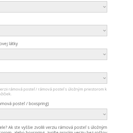
vej látky
erzii rámová posteľ / rámová posteľ s úložným priestorom k
žičiek.
ámová posteľ / boxspring)
ele? Ak ste vyššie zvolili verziu rámová posteľ s úložným
torom, alebo boxspring, zvolte prosím verziu bez roštov