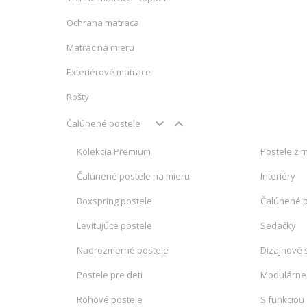
Ochrana matraca
Matrac na mieru
Exteriérové matrace
Rošty
keyboard_arrow_down
keyboard_arrow_up
Čalúnené postele
Kolekcia Premium
Postele z 
Čalúnené postele na mieru
Interiéry
Boxspring postele
Čalúnené 
Levitujúce postele
Sedačky
Nadrozmerné postele
Dizajnové 
Postele pre deti
Modulárne
Rohové postele
S funkciou