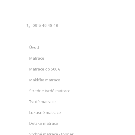
0915 46 48 48
phone
Úvod
Matrace
Matrace do 500 €
Mäkkšie matrace
Stredne tvrdé matrace
Tvrdé matrace
Luxusné matrace
Detské matrace
Vrchné matrace - topper