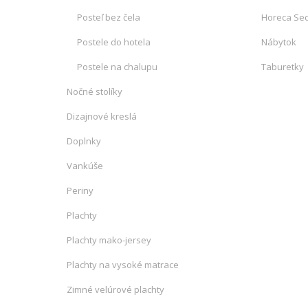
Posteľ bez čela
Horeca Sed
Postele do hotela
Nábytok
Postele na chalupu
Taburetky
Nočné stolíky
Dizajnové kreslá
Doplnky
Vankúše
Periny
Plachty
Plachty mako-jersey
Plachty na vysoké matrace
Zimné velúrové plachty