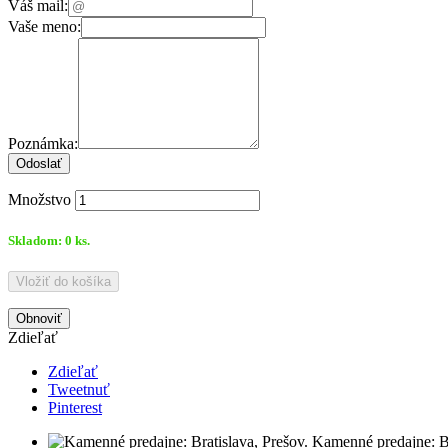
Váš mail:
Vaše meno:
Poznámka:
Odoslať
Množstvo
Skladom:
0
ks.
Vložiť do košíka
Zdieľať
Zdieľať
Tweetnuť
Pinterest
Kamenné predajne: Br