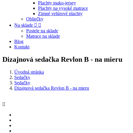
Plachty mako-jersey
Plachty na vysoké matrace
Zimné velúrové plachty
Obliečky
Na sklade


Postele na sklade
Matrace na sklade
Blog
Kontakt
Dizajnová sedačka Revlon B - na mieru
Úvodná stránka
Sedačky
Sedačky
Dizajnová sedačka Revlon B - na mieru
