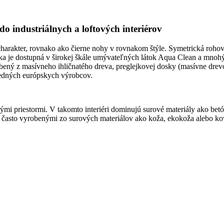
o industriálnych a loftových interiérov
harakter, rovnako ako čierne nohy v rovnakom štýle. Symetrická roh
ovka je dostupná v širokej škále umývateľných látok Aqua Clean a mn
bený z masívneho ihličnatého dreva, preglejkovej dosky (masívne drev
redných európskych výrobcov.
kými priestormi. V takomto interiéri dominujú surové materiály ako be
, často vyrobenými zo surových materiálov ako koža, ekokoža alebo k