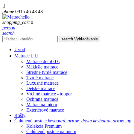

phone
0915 46 48 48
shopping_cart
0
person
search
search
Vyhľadávanie
Úvod
Matrace


Matrace do 500 €
Mäkkšie matrace
Stredne tvrdé matrace
Tvrdé matrace
Luxusné matrace
Detské matrace
Vrchné matrace - topper
Ochrana matraca
Matrac na mieru
Exteriérové matrace
Rošty
Čalúnené postele
keyboard_arrow_down
keyboard_arrow_up
Kolekcia Premium
Čalúnené postele na mieru