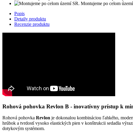
Montujeme po celom území
Popis
Detaily produktu
Recenzie produktu
Rohová pohovka Revlon B - inovatívny prístup k m
Rohová pohovka
Revlon
je dokonalou kombináciou ľahkého, modern
hrúbok a tvrdostí vysoko elastických pien v konštrukcii sedadla vý
dotykovým systémom.