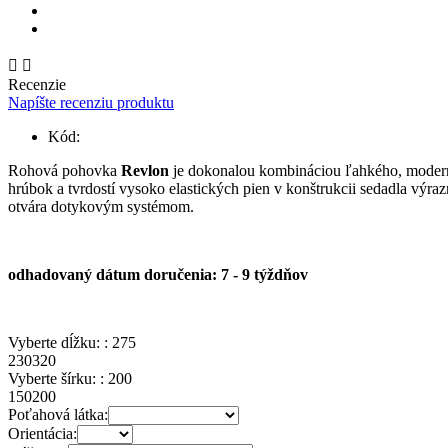


Recenzie
Napíšte recenziu produktu
Kód:
Rohová pohovka
Revlon
je dokonalou kombináciou ľahkého, modern
hrúbok a tvrdostí vysoko elastických pien v konštrukcii sedadla vý
otvára dotykovým systémom.
odhadovaný dátum doručenia: 7 - 9 týždňov
Vyberte dĺžku: :
275
230
320
Vyberte šírku: :
200
150
200
Poťahová látka:
Orientácia: