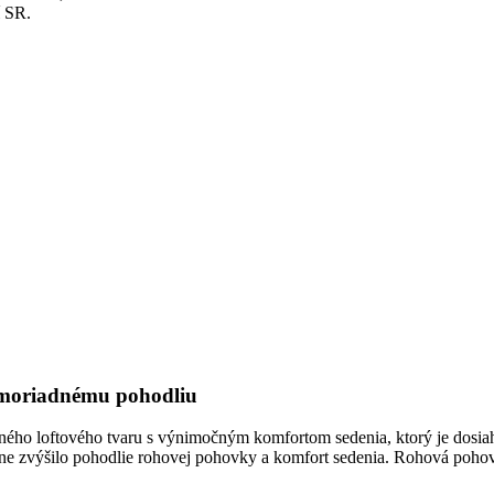
 SR.
imoriadnému pohodliu
ého loftového tvaru s výnimočným komfortom sedenia, ktorý je dosia
razne zvýšilo pohodlie rohovej pohovky a komfort sedenia. Rohová poh