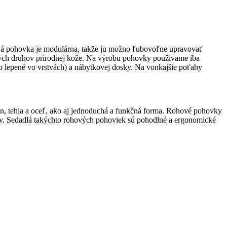
ová pohovka je modulárna, takže ju možno ľubovoľne upravovať
ohých druhov prírodnej kože. Na výrobu pohovky používame iba
o lepené vo vrstvách) a nábytkovej dosky. Na vonkajšie poťahy
tón, tehla a oceľ, ako aj jednoduchá a funkčná forma. Rohové pohovky
ov. Sedadlá takýchto rohových pohoviek sú pohodlné a ergonomické