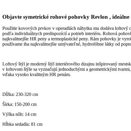
Objavte symetrické rohové pohovky Revlon , ideálne d
Použitie kovových prvkov v operadlách nábytku mu dodáva loftový c
podľa individuálnych predispozícií a potrieb interiéru. Rohová poh
najkvalitnejšie HR peny a termoplastické peny. Rám pohovky je vyro
používame iba najkvalitnejšie umývateľné, hydrofóbne látky od pop
Loftový štýl je moderný štýl interiérového dizajnu inšpirovaný mests
v loftovom štýle sa vyznačujú jednoduchými a geometrickými tvarmi
vďaka vysoko kvalitným HR penám.
Dĺžka: 230-320 cm
Šírka: 150-200 cm
Výška nôh: 14 cm
Hĺbka sedadla: 81 cm