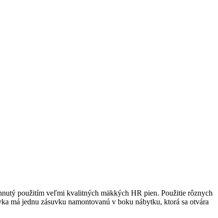
hnutý použitím veľmi kvalitných mäkkých HR pien. Použitie rôznych
ovka má jednu zásuvku namontovanú v boku nábytku, ktorá sa otvára