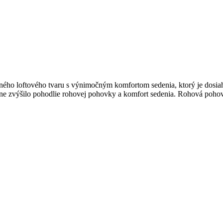
ého loftového tvaru s výnimočným komfortom sedenia, ktorý je dosia
razne zvýšilo pohodlie rohovej pohovky a komfort sedenia. Rohová poho