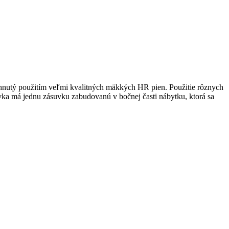
hnutý použitím veľmi kvalitných mäkkých HR pien. Použitie rôznych
vka má jednu zásuvku zabudovanú v bočnej časti nábytku, ktorá sa