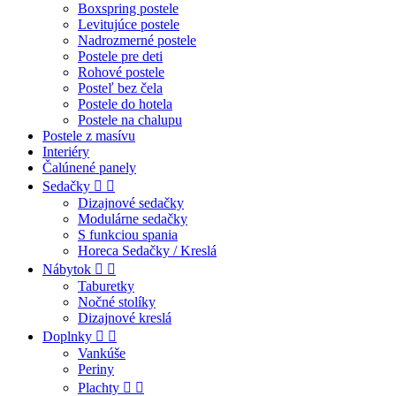
Boxspring postele
Levitujúce postele
Nadrozmerné postele
Postele pre deti
Rohové postele
Posteľ bez čela
Postele do hotela
Postele na chalupu
Postele z masívu
Interiéry
Čalúnené panely
Sedačky


Dizajnové sedačky
Modulárne sedačky
S funkciou spania
Horeca Sedačky / Kreslá
Nábytok


Taburetky
Nočné stolíky
Dizajnové kreslá
Doplnky


Vankúše
Periny
Plachty

