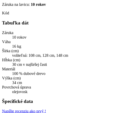
Záruka na lavicu:
10 rokov
Kód
Tabuľka dát
Záruka
10 rokov
Váha
16 kg
Šírka (cm)
voliteľná: 108 cm, 128 cm, 148 cm
Hĺbka (cm)
30 cm v najširšej časti
Materiál
100 % dubové drevo
Výška (cm)
34 cm
Povrchová úprava
olejovosk
Špecifické data
Napíšte recenziu ako prvý !