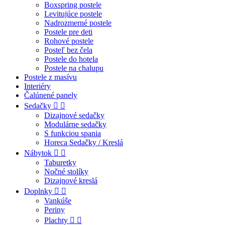
Boxspring postele
Levitujúce postele
Nadrozmerné postele
Postele pre deti
Rohové postele
Posteľ bez čela
Postele do hotela
Postele na chalupu
Postele z masívu
Interiéry
Čalúnené panely
Sedačky


Dizajnové sedačky
Modulárne sedačky
S funkciou spania
Horeca Sedačky / Kreslá
Nábytok


Taburetky
Nočné stolíky
Dizajnové kreslá
Doplnky


Vankúše
Periny
Plachty

