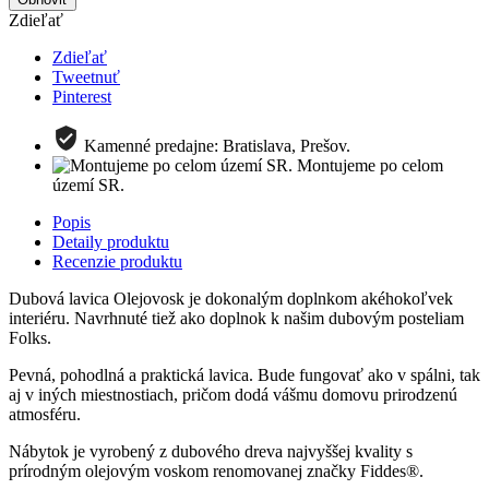
Zdieľať
Zdieľať
Tweetnuť
Pinterest
Kamenné predajne: Bratislava, Prešov.
Montujeme po celom
území SR.
Popis
Detaily produktu
Recenzie produktu
Dubová lavica Olejovosk je dokonalým doplnkom akéhokoľvek
interiéru. Navrhnuté tiež ako doplnok k našim dubovým posteliam
Folks.
Pevná, pohodlná a praktická lavica. Bude fungovať ako v spálni, tak
aj v iných miestnostiach, pričom dodá vášmu domovu prirodzenú
atmosféru.
Nábytok je vyrobený z dubového dreva najvyššej kvality s
prírodným olejovým voskom renomovanej značky Fiddes®.