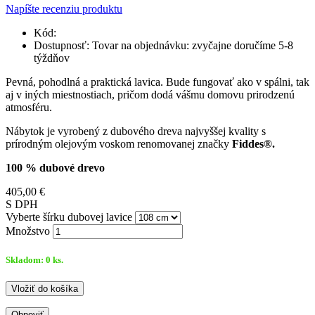
Napíšte recenziu produktu
Kód:
Dostupnosť:
Tovar na objednávku: zvyčajne doručíme 5-8
týždňov
Pevná, pohodlná a praktická lavica. Bude fungovať ako v spálni, tak
aj v iných miestnostiach, pričom dodá vášmu domovu prirodzenú
atmosféru.
Nábytok je vyrobený z dubového dreva najvyššej kvality s
prírodným olejovým voskom renomovanej značky
Fiddes®.
100 % dubové drevo
405,00 €
S DPH
Vyberte šírku dubovej lavice
Množstvo
Skladom:
0
ks.
Vložiť do košíka