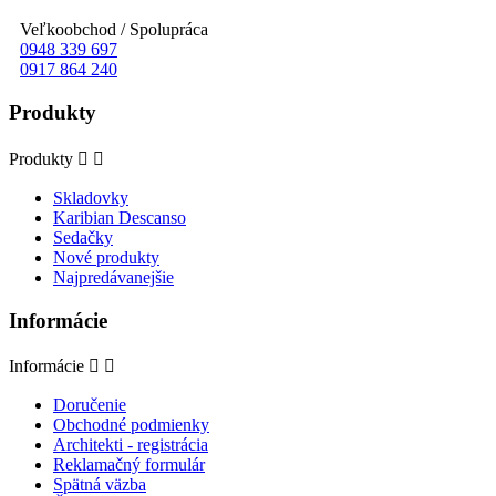
Veľkoobchod / Spolupráca
0948 339 697
0917 864 240
Produkty
Produkty


Skladovky
Karibian Descanso
Sedačky
Nové produkty
Najpredávanejšie
Informácie
Informácie


Doručenie
Obchodné podmienky
Architekti - registrácia
Reklamačný formulár
Spätná väzba