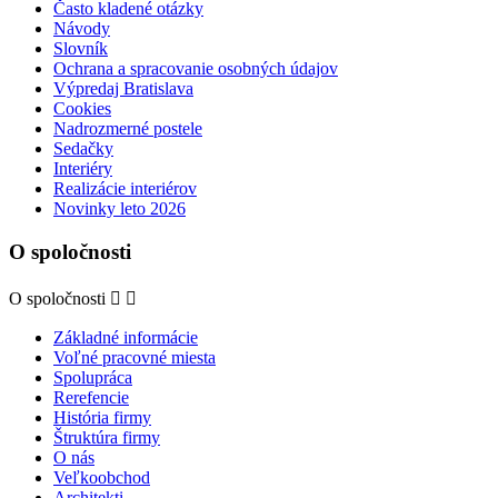
Často kladené otázky
Návody
Slovník
Ochrana a spracovanie osobných údajov
Výpredaj Bratislava
Cookies
Nadrozmerné postele
Sedačky
Interiéry
Realizácie interiérov
Novinky leto 2026
O spoločnosti
O spoločnosti


Základné informácie
Voľné pracovné miesta
Spolupráca
Rerefencie
História firmy
Štruktúra firmy
O nás
Veľkoobchod
Architekti