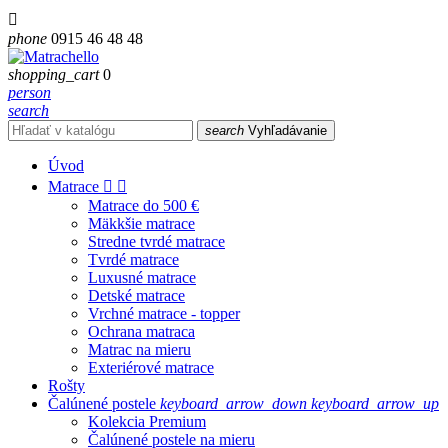

phone
0915 46 48 48
shopping_cart
0
person
search
search
Vyhľadávanie
Úvod
Matrace


Matrace do 500 €
Mäkkšie matrace
Stredne tvrdé matrace
Tvrdé matrace
Luxusné matrace
Detské matrace
Vrchné matrace - topper
Ochrana matraca
Matrac na mieru
Exteriérové matrace
Rošty
Čalúnené postele
keyboard_arrow_down
keyboard_arrow_up
Kolekcia Premium
Čalúnené postele na mieru