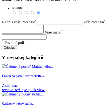
Kvalita
*
*
Nadpis vašej recenzie
Vaša recenzia
*
Vaše meno
*
Povinné polia
Odoslať
V rovnakej kategórii
Čalúnená posteľ Matrachello...
Zistiť viac
remove_red_eye
quick view
Čalúnený nočný stolík...