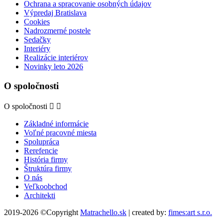
Ochrana a spracovanie osobných údajov
Výpredaj Bratislava
Cookies
Nadrozmerné postele
Sedačky
Interiéry
Realizácie interiérov
Novinky leto 2026
O spoločnosti
O spoločnosti


Základné informácie
Voľné pracovné miesta
Spolupráca
Rerefencie
História firmy
Štruktúra firmy
O nás
Veľkoobchod
Architekti
2019-2026 ©Copyright
Matrachello.sk
| created by:
fimes:art s.r.o.