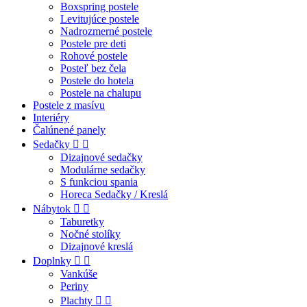
Boxspring postele
Levitujúce postele
Nadrozmerné postele
Postele pre deti
Rohové postele
Posteľ bez čela
Postele do hotela
Postele na chalupu
Postele z masívu
Interiéry
Čalúnené panely
Sedačky


Dizajnové sedačky
Modulárne sedačky
S funkciou spania
Horeca Sedačky / Kreslá
Nábytok


Taburetky
Nočné stolíky
Dizajnové kreslá
Doplnky


Vankúše
Periny
Plachty

