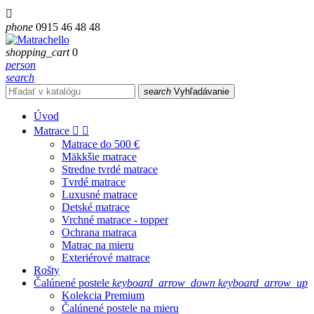

phone
0915 46 48 48
shopping_cart
0
person
search
search
Vyhľadávanie
Úvod
Matrace


Matrace do 500 €
Mäkkšie matrace
Stredne tvrdé matrace
Tvrdé matrace
Luxusné matrace
Detské matrace
Vrchné matrace - topper
Ochrana matraca
Matrac na mieru
Exteriérové matrace
Rošty
Čalúnené postele
keyboard_arrow_down
keyboard_arrow_up
Kolekcia Premium
Čalúnené postele na mieru