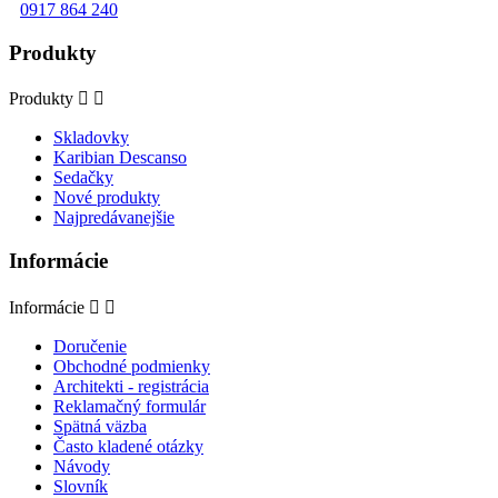
0917 864 240
Produkty
Produkty


Skladovky
Karibian Descanso
Sedačky
Nové produkty
Najpredávanejšie
Informácie
Informácie


Doručenie
Obchodné podmienky
Architekti - registrácia
Reklamačný formulár
Spätná väzba
Často kladené otázky
Návody
Slovník