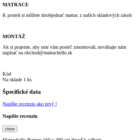
MATRACE
K posteli si môžete doobjednať matrac z našich skladových zásob
MONTÁŽ
Ak si prajeme, aby sme vám posteľ zmontovali, neváhajte nám
napísať na obchod@matrachello.sk
Kód
Na sklade
1 ks
Špecifické data
Napíšte recenziu ako prvý !
Napíšte recenziu
close
Matrachello Benton 160 x 200 cm ihneď k odberu