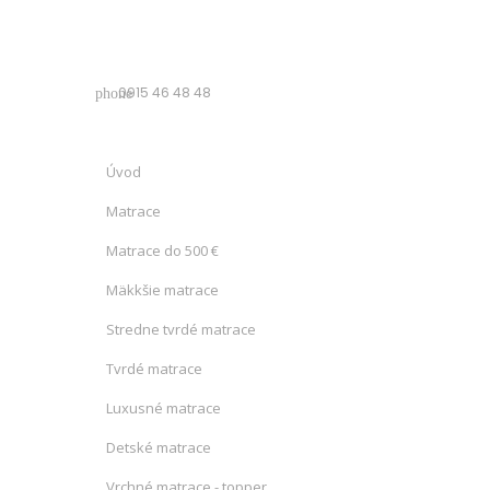
0915 46 48 48
phone
Úvod
Matrace
Matrace do 500 €
Mäkkšie matrace
Stredne tvrdé matrace
Tvrdé matrace
Luxusné matrace
Detské matrace
Vrchné matrace - topper