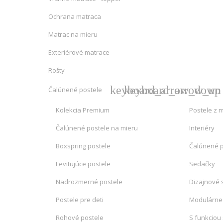
Ochrana matraca
Matrac na mieru
Exteriérové matrace
Rošty
keyboard_arrow_down
keyboard_arrow_up
Čalúnené postele
Kolekcia Premium
Postele z 
Čalúnené postele na mieru
Interiéry
Boxspring postele
Čalúnené 
Levitujúce postele
Sedačky
Nadrozmerné postele
Dizajnové 
Postele pre deti
Modulárne
Rohové postele
S funkciou