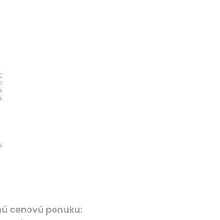
€
€
€
€
€
nú cenovú ponuku: