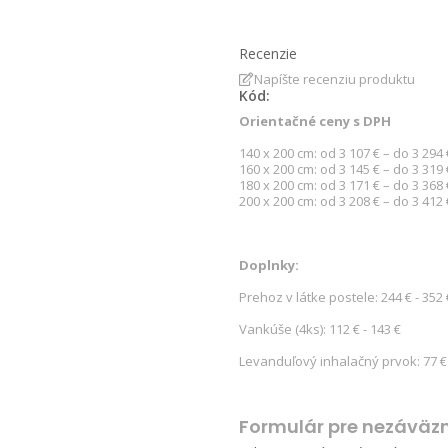
Recenzie
Napíšte recenziu produktu
Kód:
Orientačné ceny s DPH
140 x 200 cm: od 3 107 € – do 3 294 
160 x 200 cm: od 3 145 € – do 3 319 
180 x 200 cm: od 3 171 € – do 3 368 
200 x 200 cm: od 3 208 € – do 3 412 
Doplnky:
Prehoz v látke postele: 244 € - 352 
Vankúše (4ks): 112 € - 143 €
Levanduľový inhalačný prvok: 77 €
Formulár pre nezáväz