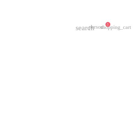
0
search
person
shopping_cart