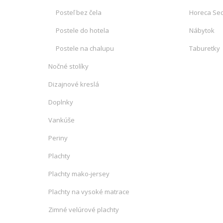
Posteľ bez čela
Horeca Sed
Postele do hotela
Nábytok
Postele na chalupu
Taburetky
Nočné stolíky
Dizajnové kreslá
Doplnky
Vankúše
Periny
Plachty
Plachty mako-jersey
Plachty na vysoké matrace
Zimné velúrové plachty