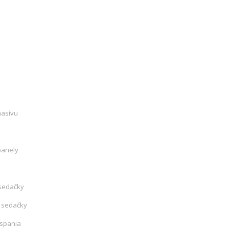
masívu
panely
sedačky
 sedačky
 spania