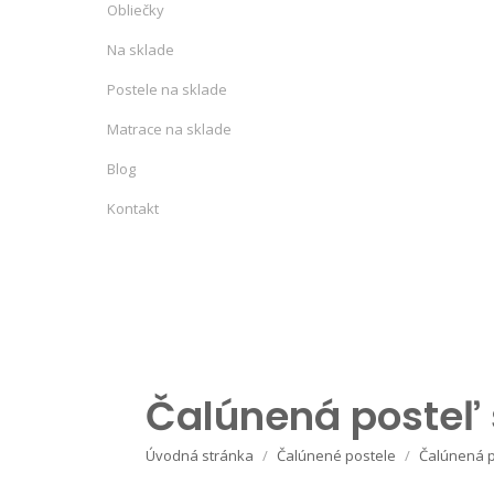
Obliečky
Na sklade
Postele na sklade
Matrace na sklade
Blog
Kontakt
Čalúnená posteľ 
Úvodná stránka
Čalúnené postele
Čalúnená p