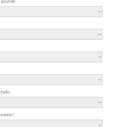
 postele:
hello:
postele?