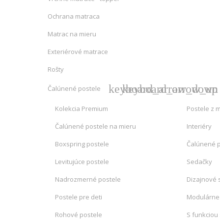
Ochrana matraca
Matrac na mieru
Exteriérové matrace
Rošty
keyboard_arrow_down
keyboard_arrow_up
Čalúnené postele
Kolekcia Premium
Postele z 
Čalúnené postele na mieru
Interiéry
Boxspring postele
Čalúnené 
Levitujúce postele
Sedačky
Nadrozmerné postele
Dizajnové 
Postele pre deti
Modulárne
Rohové postele
S funkciou