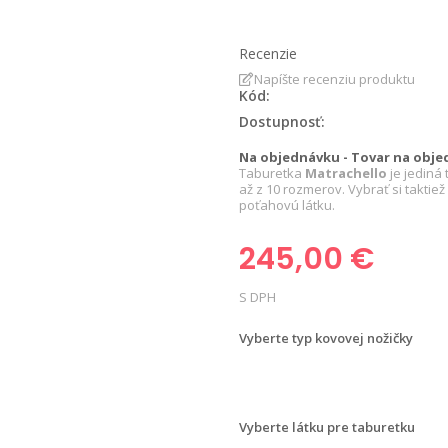
Recenzie
Napíšte recenziu produktu
Kód:
Dostupnosť:
Na objednávku - Tovar na obje
Taburetka
Matrachello
je jediná
až z 10 rozmerov. Vybrať si taktie
poťahovú látku.
245,00 €
S DPH
Vyberte typ kovovej nožičky
Nožička
Nožička
Nožička
Nožičk
Prestige
Prestige
Tehlička
Valec
V
2
5
nízka
chrom
(14
(3,1
chrom
(10
(
Vyberte látku pre taburetku
cm)
cm)
(5
cm)