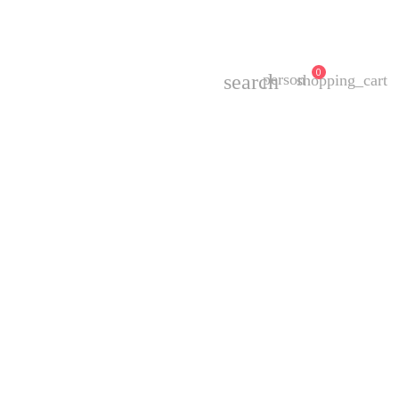
0
search
person
shopping_cart