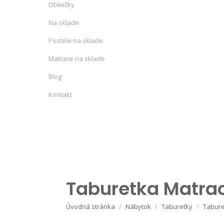
Obliečky
Na sklade
Postele na sklade
Matrace na sklade
Blog
Kontakt
Taburetka Matrac
Úvodná stránka
Nábytok
Taburetky
Tabure