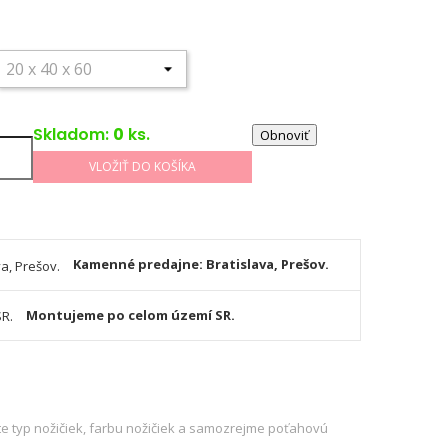
George
George
George
George
Onyx
Orchid
Petrol
Truffle
800
700
603
101
trieda
(trieda
(trieda
(trieda
)
2)
2)
2)
Skladom:
0
ks.
VLOŽIŤ DO KOŠÍKA
Kamenné predajne: Bratislava, Prešov.
Montujeme po celom území SR.
ete typ nožičiek, farbu nožičiek a samozrejme poťahovú