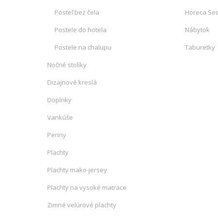
Posteľ bez čela
Horeca Sed
Postele do hotela
Nábytok
Postele na chalupu
Taburetky
Nočné stolíky
Dizajnové kreslá
Doplnky
Vankúše
Periny
Plachty
Plachty mako-jersey
Plachty na vysoké matrace
Zimné velúrové plachty