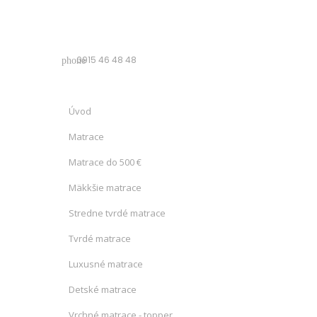
0915 46 48 48
phone
Úvod
Matrace
Matrace do 500 €
Mäkkšie matrace
Stredne tvrdé matrace
Tvrdé matrace
Luxusné matrace
Detské matrace
Vrchné matrace - topper