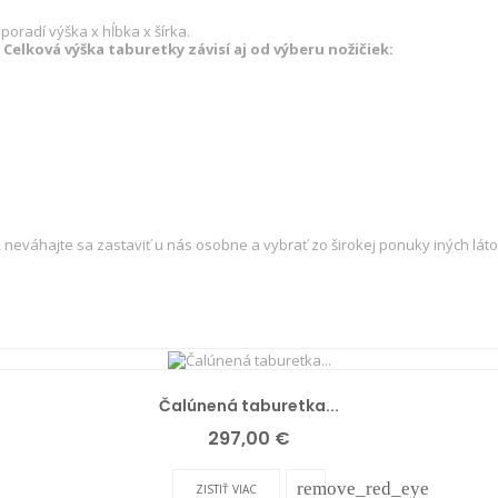
oradí výška x hĺbka x šírka.
Celková výška taburetky závisí aj od výberu nožičiek:
 neváhajte sa zastaviť u nás osobne a vybrať zo širokej ponuky iných láto
Čalúnená taburetka...
Cena
297,00 €
remove_red_eye
ZISTIŤ VIAC