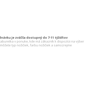
dnávku je zväčša dostupný do 7-11 týždňov
 taburetka v ponuke, kde má zákazník k dispozícii na výber
ž môžete typ nožičiek, farbu nožičiek a samozrejme
a
Nožička
Bez
alec
nožičky
chrom
15
cm)