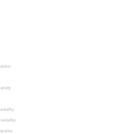
masívu
panely
sedačky
 sedačky
 spania