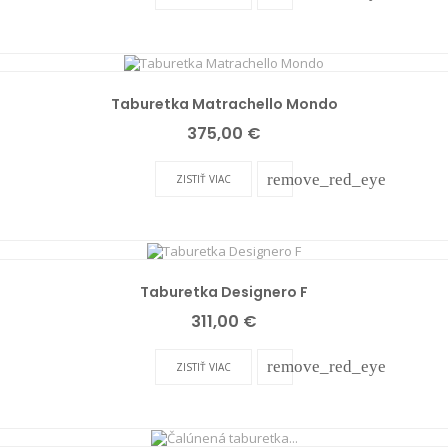
Taburetka Matrachello Mondo
Cena
375,00 €
remove_red_eye
ZISTIŤ VIAC
Taburetka Designero F
Cena
311,00 €
remove_red_eye
ZISTIŤ VIAC