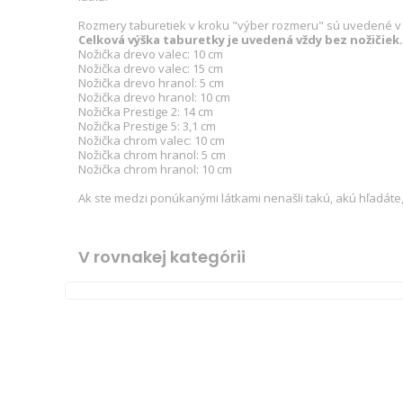
Rozmery taburetiek v kroku "výber rozmeru" sú uvedené v p
Celková výška taburetky je uvedená vždy bez nožičiek. 
Nožička drevo valec: 10 cm
Nožička drevo valec: 15 cm
Nožička drevo hranol: 5 cm
Nožička drevo hranol: 10 cm
Nožička Prestige 2: 14 cm
Nožička Prestige 5: 3,1 cm
Nožička chrom valec: 10 cm
Nožička chrom hranol: 5 cm
Nožička chrom hranol: 10 cm
Ak ste medzi ponúkanými látkami nenašli takú, akú hľadáte,
V rovnakej kategórii