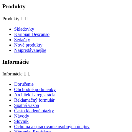
Produkty
Produkty


Skladovky
Karibian Descanso
Sedačky
Nové produkty
Najpredávanejšie
Informácie
Informácie


Doručenie
Obchodné podmienky
Architekti - registrácia
Reklamačný formulár
Spätná väzba
Často kladené otázky
Návody
Slovník
Ochrana a spracovanie osobných údajov
Výpredaj Bratislava