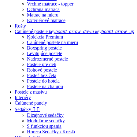
Vrchné matrace - topper
Ochrana matraca
Matrac na mieru
Exteriérové matrace
Rošty
Čalúnené postele
keyboard_arrow_down
keyboard_arrow_up
Kolekcia Premium
Čalúnené postele na mieru
Boxspring postele
Levitujúce postele
Nadrozmerné postele
Postele pre deti
Rohové postele
Posteľ bez čela
Postele do hotela
Postele na chalupu
Postele z masívu
Interiéry
Čalúnené panely
Sedačky


Dizajnové sedačky
Modulárne sedačky
S funkciou spania
Horeca Sedačky / Kreslá