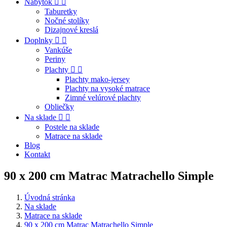
Nábytok


Taburetky
Nočné stolíky
Dizajnové kreslá
Doplnky


Vankúše
Periny
Plachty


Plachty mako-jersey
Plachty na vysoké matrace
Zimné velúrové plachty
Obliečky
Na sklade


Postele na sklade
Matrace na sklade
Blog
Kontakt
90 x 200 cm Matrac Matrachello Simple
Úvodná stránka
Na sklade
Matrace na sklade
90 x 200 cm Matrac Matrachello Simple