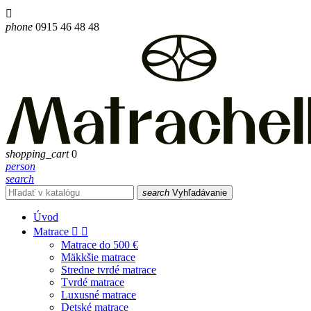

phone
0915 46 48 48
shopping_cart
0
person
search
search
Vyhľadávanie
Úvod
Matrace


Matrace do 500 €
Mäkkšie matrace
Stredne tvrdé matrace
Tvrdé matrace
Luxusné matrace
Detské matrace