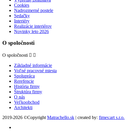
Cookies
Nadrozmerné postele
Sedačky
Interiéry
Realizácie interiérov
Novinky leto 2026
O spoločnosti
O spoločnosti


Základné informácie
Voľné pracovné miesta
Spolupráca
Rerefencie
História firmy
Štruktúra firmy
O nás
Veľkoobchod
Architekti
2019-2026 ©Copyright
Matrachello.sk
| created by:
fimes:art s.r.o.