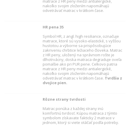
matrace z HR peny medzi antialergické,
nakoľko svojim zložením napomáhajú
odvetrávať matrac v krátkom čase.
HR pena 35
Symbol HR, z angl. high resiliance, označuje
matrace, ktoré sú vysoko-elastické, s vyššou
hustotou a výborne sa prispôsobujúce
zakriveniu chrbtice ležiaceho človeka. Matrac
z HR peny, uložený na správnom rošte je
dlhotrvácny, doska matraca degraduje oveľa
pomalšie ako pri PUR pene. Celkovo patria
matrace z HR peny medzi antialergické,
nakoľko svojim zložením napomáhajú
odvetrávať matrac v krátkom čase.
Tvrdšia z
dvojice pien.
Rôzne strany tvrdosti
Matrac ponúka z každej strany inú
komfortnú tvrdosť. Kúpou matraca z týmto
symbolom získavate fakticky 2 matrace v
jednom, ktorý si viete otáčať podľa potreby.