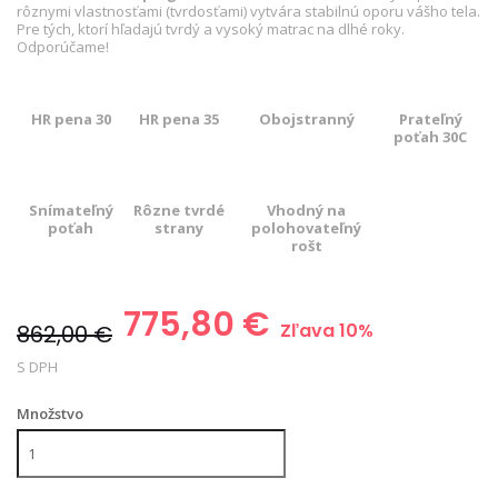
rôznymi vlastnosťami (tvrdosťami) vytvára stabilnú oporu vášho tela.
Pre tých, ktorí hľadajú tvrdý a vysoký matrac na dlhé roky.
Odporúčame!
HR pena 30
HR pena 35
Obojstranný
Prateľný
poťah 30C
Snímateľný
Rôzne tvrdé
Vhodný na
poťah
strany
polohovateľný
rošt
775,80 €
Zľava 10%
862,00 €
S DPH
Množstvo