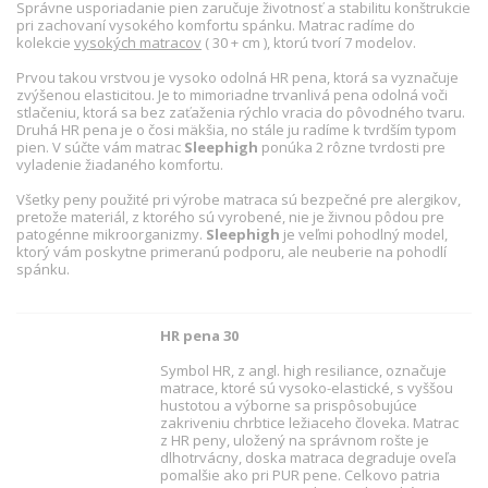
Správne usporiadanie pien zaručuje životnosť a stabilitu konštrukcie
pri zachovaní vysokého komfortu spánku. Matrac radíme do
kolekcie
vysokých matracov
( 30 + cm ), ktorú tvorí 7 modelov.
Prvou takou vrstvou je vysoko odolná HR pena, ktorá sa vyznačuje
zvýšenou elasticitou. Je to mimoriadne trvanlivá pena odolná voči
stlačeniu, ktorá sa bez zaťaženia rýchlo vracia do pôvodného tvaru.
Druhá HR pena je o čosi mäkšia, no stále ju radíme k tvrdším typom
pien. V súčte vám matrac
Sleephigh
ponúka 2 rôzne tvrdosti pre
vyladenie žiadaného komfortu.
Všetky peny použité pri výrobe matraca sú bezpečné pre alergikov,
pretože materiál, z ktorého sú vyrobené, nie je živnou pôdou pre
patogénne mikroorganizmy.
Sleephigh
je veľmi pohodlný model,
ktorý vám poskytne primeranú podporu, ale neuberie na pohodlí
spánku.
HR pena 30
Symbol HR, z angl. high resiliance, označuje
matrace, ktoré sú vysoko-elastické, s vyššou
hustotou a výborne sa prispôsobujúce
zakriveniu chrbtice ležiaceho človeka. Matrac
z HR peny, uložený na správnom rošte je
dlhotrvácny, doska matraca degraduje oveľa
pomalšie ako pri PUR pene. Celkovo patria