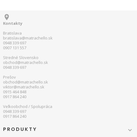

Kontakty
Bratislava
bratislava@matrachello.sk
0948 339 697
0907 131 557
Stredné Slovensko
obchod@matrachello.sk
0948 339 697
Prešov
obchod@matrachello.sk
viktor@matrachello.sk
0915 464 848
0917 864 240
Veľkoobchod / Spolupráca
0948 339 697
0917 864 240
PRODUKTY
