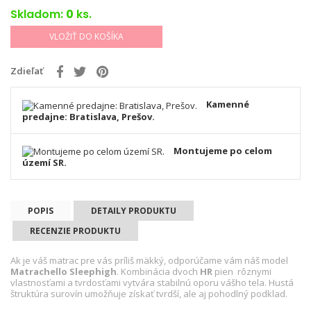
Skladom:
0
ks.
VLOŽIŤ DO KOŠÍKA
Zdieľať
Kamenné
predajne: Bratislava, Prešov.
Montujeme po celom
území SR.
POPIS
DETAILY PRODUKTU
RECENZIE PRODUKTU
Ak je váš matrac pre vás príliš mäkký, odporúčame vám náš model
Matrachello Sleephigh
. Kombinácia dvoch
HR
pien rôznymi
vlastnosťami a tvrdosťami vytvára stabilnú oporu vášho tela. Hustá
štruktúra surovín umožňuje získať tvrdší, ale aj pohodlný podklad.