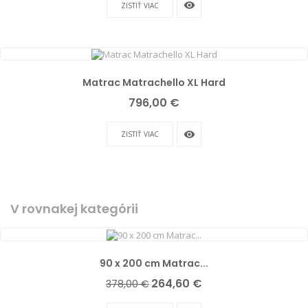
remove_red_eye
ZISTIŤ VIAC
Matrac Matrachello XL Hard
Cena
796,00 €
remove_red_eye
ZISTIŤ VIAC
V rovnakej kategórii
90 x 200 cm Matrac...
Základná
Cena
264,60 €
378,00 €
cena