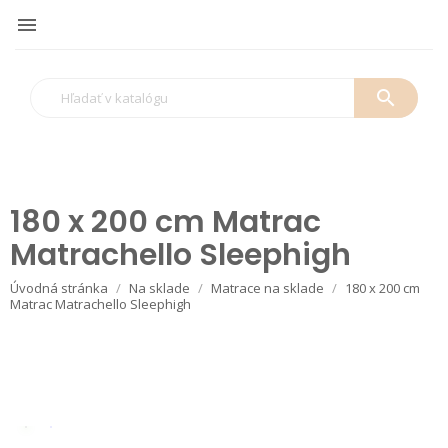

search
180 x 200 cm Matrac
Matrachello Sleephigh
Úvodná stránka
Na sklade
Matrace na sklade
180 x 200 cm
Matrac Matrachello Sleephigh