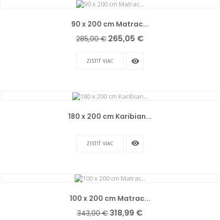
90 x 200 cm Matrac...
Základná
Cena
265,05 €
285,00 €
cena
remove_red_eye
ZISTIŤ VIAC
180 x 200 cm Karibian...
remove_red_eye
ZISTIŤ VIAC
100 x 200 cm Matrac...
Základná
Cena
318,99 €
343,00 €
cena