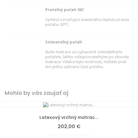
Prateľný poťah 30C
Symbol označujúci maximálnu teplotu prania
poťahu 30°C.
Snímateľný poťah
Naše matrace sú vybavené snímateľnými
poťahmi, ľahko-odzipsovateľnými po obvode
matraca. Vďaka tejto možnosti, môžete prať
len jednu vybranú časť poťahu.
Mohlo by vás zaujať aj
Latexový vrchný matrac...
Cena
202,00 €