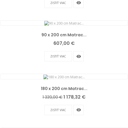
remove_red_eye
ZISTIŤ VIAC
90 x 200 cm Matrac...
Cena
607,00 €
remove_red_eye
ZISTIŤ VIAC
180 x 200 cm Matrac...
Základná
Cena
1 178,32 €
1 339,00 €
cena
remove_red_eye
ZISTIŤ VIAC