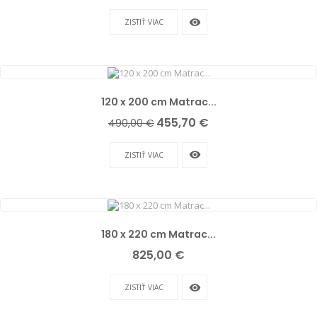
remove_red_eye
ZISTIŤ VIAC
120 x 200 cm Matrac...
Základná
Cena
455,70 €
490,00 €
cena
remove_red_eye
ZISTIŤ VIAC
180 x 220 cm Matrac...
Cena
825,00 €
remove_red_eye
ZISTIŤ VIAC