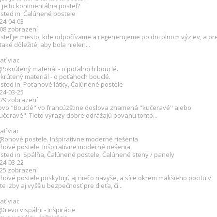
 je to kontinentálna posteľ?
sted in:
Čalúnené postele
24-04-03
508
zobrazení
steľ je miesto, kde odpočívame a regenerujeme po dni plnom výziev, a pr
 také dôležité, aby bola nielen...
tať viac
krútený materiál - o poťahoch bouclé.
sted in:
Poťahové látky
,
Čalúnené postele
24-03-25
279
zobrazení
ovo "Bouclé" vo francúzštine doslova znamená "kučeravé" alebo
učeravé". Tieto výrazy dobre odrážajú povahu tohto...
tať viac
hové postele. Inšpiratívne moderné riešenia
sted in:
Spálňa
,
Čalúnené postele
,
Čalúnené steny / panely
24-03-22
825
zobrazení
hové postele poskytujú aj niečo navyše, a síce okrem mäkšieho pocitu v
te izby aj vyššiu bezpečnosť pre dieťa, či...
tať viac