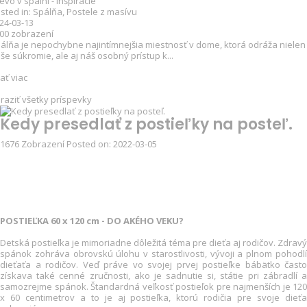
evo v spálni - inšpirácie
sted in:
Spálňa
,
Postele z masívu
24-03-13
500
zobrazení
álňa je nepochybne najintímnejšia miestnosť v dome, ktorá odráža nielen
še súkromie, ale aj náš osobný prístup k...
tať viac
raziť všetky príspevky
Kedy presedlať z postieľky na posteľ.
1676
Zobrazení
Posted on:
2022-03-05
POSTIEĽKA 60 x 120 cm - DO AKÉHO VEKU?
Detská postieľka je mimoriadne dôležitá téma pre dieťa aj rodičov. Zdravý
spánok zohráva obrovskú úlohu v starostlivosti, vývoji a plnom pohodlí
dieťaťa a rodičov. Veď práve vo svojej prvej postieľke bábätko často
získava také cenné zručnosti, ako je sadnutie si, státie pri zábradlí a
samozrejme spánok. Štandardná veľkosť postieľok pre najmenších je 120
x 60 centimetrov a to je aj postieľka, ktorú rodičia pre svoje dieťa