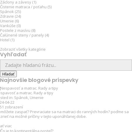
Záclony a závesy (1)
Čistenie matraca / poťahu (5)
Spánok (25)
Zdravie (24)
Umenie (6)
Vankúše (0)
Postele z masívu (8)
Čalúnené steny / panely (4)
Hotel (1)
Zobraziť všetky kategórie
Vyhľadať
Najnovšie blogové príspevky
spavosť a matrac. Rady a tipy
sted in:
Spánok
,
Umenie
24-04-22
151
zobrazení
môžete zaspať? Prevraciate sa na matraci do ranných hodín? poďme sa
zrieť na možné príčiny v tejto uponáhľanej dobe.
tať viac