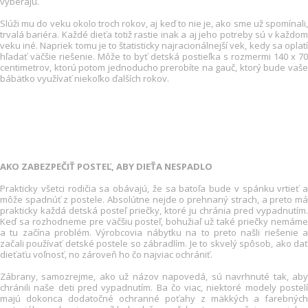
vyberajú.
Slúži mu do veku okolo troch rokov, aj keď to nie je, ako sme už spomínali,
trvalá bariéra. Každé dieťa totiž rastie inak a aj jeho potreby sú v každom
veku iné. Napriek tomu je to štatisticky najracionálnejší vek, kedy sa oplatí
hľadať väčšie riešenie. Môže to byť detská postieľka s rozmermi 140 x 70
centimetrov, ktorú potom jednoducho prerobíte na gauč, ktorý bude vaše
bábätko využívať niekoľko ďalších rokov.
AKO ZABEZPEČIŤ POSTEĽ, ABY DIEŤA NESPADLO
Prakticky všetci rodičia sa obávajú, že sa batoľa bude v spánku vrtieť a
môže spadnúť z postele. Absolútne nejde o prehnaný strach, a preto má
prakticky každá detská posteľ priečky, ktoré ju chránia pred vypadnutím.
Keď sa rozhodneme pre väčšiu posteľ, bohužiaľ už také priečky nemáme
a tu začína problém. Výrobcovia nábytku na to preto našli riešenie a
začali používať detské postele so zábradlím. Je to skvelý spôsob, ako dať
dieťaťu voľnosť, no zároveň ho čo najviac ochrániť.
Zábrany, samozrejme, ako už názov napovedá, sú navrhnuté tak, aby
chránili naše deti pred vypadnutím. Ba čo viac, niektoré modely postelí
majú dokonca dodatočné ochranné poťahy z mäkkých a farebných