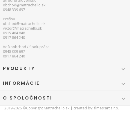
Stredné Slovensko
obchod@matrachello.sk
0948 339 697
Prešov
obchod@matrachello.sk
viktor@matrachello.sk
0915 464 848
0917 864 240
Veľkoobchod / Spolupráca
0948 339 697
0917 864 240
PRODUKTY

INFORMÁCIE

O SPOLOČNOSTI

2019-2026 ©Copyright
Matrachello.sk
| created by:
fimes:art s.r.o.