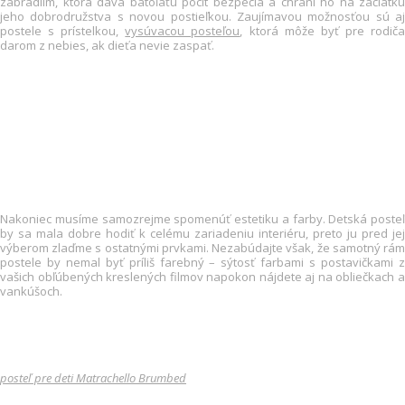
zábradlím, ktorá dáva batoľaťu pocit bezpečia a chráni ho na začiatku
jeho dobrodružstva s novou postieľkou. Zaujímavou možnosťou sú aj
postele s prístelkou,
vysúvacou posteľou
, ktorá môže byť pre rodič
darom z nebies, ak dieťa nevie zaspať.
Nakoniec musíme samozrejme spomenúť estetiku a farby. Detská posteľ
by sa mala dobre hodiť k celému zariadeniu interiéru, preto ju pred jej
výberom zlaďme s ostatnými prvkami. Nezabúdajte však, že samotný rám
postele by nemal byť príliš farebný – sýtosť farbami s postavičkami z
vašich obľúbených kreslených filmov napokon nájdete aj na obliečkach a
vankúšoch.
posteľ pre deti Matrachello Brumbed