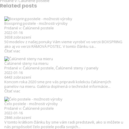
Pridané v:
Čalúnené postele
Related posts
Boxspring postele - možnosti výroby
Pridané v:
Čalúnené postele
2022-01-16
3658
zobrazení
50 modelov z našej ponuky Vám vieme vyrobiť vo verzii BOXSPRING
ako aj vo verzii RÁMOVÁ POSTEĽ. V tomto článku sa...
Čítať viac
Čalúnené steny na mieru
Pridané v:
Čalúnené postele
,
Čalúnené steny / panely
2022-01-16
6443
zobrazení
Koncom roka 2020 sme pre vás pripravili kolekciu čalúnených
panelov na mieru. Galéria doplnená o technické informácie...
Čítať viac
Čelo postele - možnosti výroby
Pridané v:
Čalúnené postele
2022-01-16
2846
zobrazení
V tomto krátkom článku by sme vám radi predstavili, ako si môžete u
nás prispôsobiť čelo postele podľa svojich...