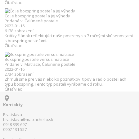
Čítať viac
Čo je boxspring posteľ a jej výhody
Pridané v:
Čalúnené postele
2022-01-16
6178
zobrazení
Krátky článok reflektujúci naše postrehy so 7 ročnými skúsenosťami
s boxspring posteľami.
Čítať viac
Boxspring postele versus matrace
Pridané v:
Matrace
,
Čalúnené postele
2022-01-16
2734
zobrazení
Zhrnuli sme pre vás niekoľko poznatkov, tipov a rád o posteliach
typu boxspring. Tento typ postelí vyrábame od roku...
Čítať viac

Kontakty
Bratislava
bratislava@matrachello.sk
0948 339 697
0907 131 557