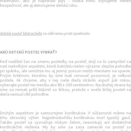
materiálov, ako je napríklad plyš - vďaka tomu zvyšujeme nielen
bezpečnosť, ale aj dekorujeme detskú izbu.
detská posteľ Matrachello
so zábranou proti spadnutiu
AKÚ DETSKÚ POSTEĽ VYBRAŤ?
Keď nadišiel čas na zmenu postieľky na posteľ, stojí za to zamyslieť sa
nad niekoľkými aspektmi, ktoré batoľaťu nielen výrazne zlepšia pohodlie
pri spánku, ale umožnia mu aj jemný presun medzi miestami na spanie.
Prvým kritériom, ktorému by sme mali venovať pozornosť, je veľkosť
postele. Ak chceme, aby v nej naše dieťa strávilo aspoň pár rokov,
vyberajte posteľ nie menšiu ako 80 x 200 centimetrov. Na druhej strane by
sme sa nemali príliš blázniť so šírkou, pretože v oveľa širšej posteli sa
dieťa nemusí cítiť pohodlne.
Druhým aspektom je samozrejme konštrukcia. V súčasnosti máme na
trhu obrovský výber. Najjednoduchšiu konštrukciu tvorí typický gauč.
Takáto posteľ sa vyznačuje nízkym čelom, neexistujú ani dodatočné
konštrukčné riešenia. My by sme sa zasa zamerali na posteľ so